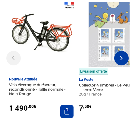
Prix 1 490,00€
Prix 7,50€
Livraison offerte
Nouvelle Attitude
La Poste
Vélo électrique du facteur,
Collector 4 timbres - Le Petit P
reconditionné - Taille normale -
- Lettre Verte
Noir/ Rouge
20g / France
1 490
7
,00€
,50€
Ajouter au panier