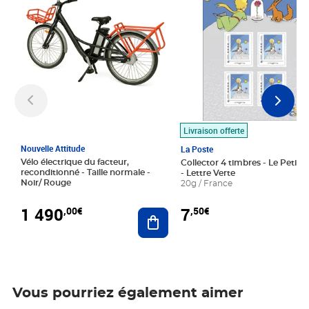
Livraison offerte
Nouvelle Attitude
La Poste
Vélo électrique du facteur,
Collector 4 timbres - Le Petit P
reconditionné - Taille normale -
- Lettre Verte
Noir/ Rouge
20g / France
1 490
7
,00€
,50€
Ajouter au panier
Vous pourriez également aimer