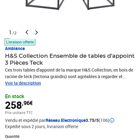
1
/2
Livraison offerte
Ambiance
H&S Collection Ensemble de tables d'appoint
3 Pièces Teck
Ces trois tables d'appoint de la marque H&S Collection, en bois de
racine de teck (tectona grandis) sont agréables à regarder et
également maniables et faciles à déplacer. Les tables d'appoint
Voir la description
sont dotées d'un cadre en métal et d'un dessus de table en bois, ce
En stock
qui en fait une table d'appoint parfaite. Vous pouvez également la
258
,96€
combiner comme un ensemble comme une bonne alternative à une
table basse. Comme elles sont si flexibles à utiliser, elles vous font
Prix unitaire TTC
gagner beaucoup d'espace et ont l'air accueillant et tendance
Vendu et expédié par
Réseau Electronique
3.75/5
(106)
!Matériau : teck, métalDimensions de la petite table : 30,5 x 30,5 x
Expédié sous 2 jours
livraison offerte
34,5 cm (L x l x H)Dimensions de la table de taille moyenne : 35,5 x
35,5 x 36,5 cm (L x l x H)Dimensions de la grande table : 40,5 x 40,5
Quantité : 1
Quantité