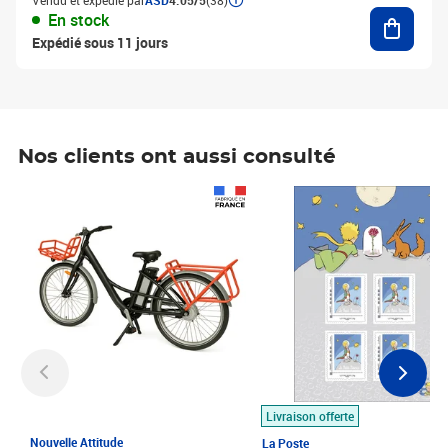
Vendu et expédié par
ASD
4.05/5
(38)
Ajouter
En stock
Expédié sous 11 jours
Nos clients ont aussi consulté
Prix 1 490,00€
Prix 7,50€
Livraison offerte
Nouvelle Attitude
La Poste