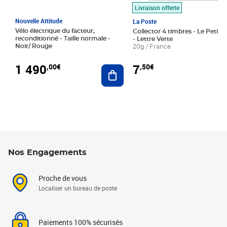
Livraison offerte
Nouvelle Attitude
La Poste
Vélo électrique du facteur,
Collector 4 timbres - Le Petit P
reconditionné - Taille normale -
- Lettre Verte
Noir/ Rouge
20g / France
1 490
7
,00€
,50€
Ajouter au panier
Nos Engagements
Proche de vous
Localiser un bureau de poste
Paiements 100% sécurisés