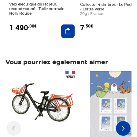
Vélo électrique du facteur,
Collector 4 timbres - Le Petit P
reconditionné - Taille normale -
- Lettre Verte
Noir/ Rouge
20g / France
1 490
7
,00€
,50€
Ajouter au panier
Vous pourriez également aimer
Prix 1 490,00€
Prix 7,50€