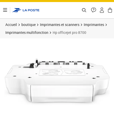
ontenu de la page
Accueil
boutique
Imprimantes et scanners
Imprimantes
Imprimantes multifonction
Hp officejet pro 8700
Prix 66,07€
Prix 7