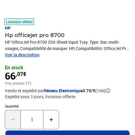
Livraison offerte
HP
Hp officejet pro 8700
HP OfficeJet Pro 8700 250-Sheet Input Tray. Type: Bac multi-
usages, Compatibilité de marque: HP, Compatibilité: OfficeJet Pro
8700. Largeur: 492 mm, Profondeur: 419 mm, Hauteur: 87 mm.
Voir la description
Largeur du colis: 575 mm, Profondeur du colis: 163 mm, Hauteur
En stock
du colis: 595 mm. Produits par palette: 48 pièce(s), Couches par
66
,07€
palette: 4 pièce(s), Poids brut de la palette: 228 g
Prix unitaire TTC
Vendu et expédié par
Réseau Electronique
3.75/5
(106)
Expédié sous 3 jours
livraison offerte
Quantité : 1
Quantité