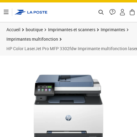
ontenu de la page
Accueil
boutique
Imprimantes et scanners
Imprimantes
Imprimantes multifonction
HP Color LaserJet Pro MFP 3302fdw Imprimante multifonction laser
Prix barré 449,90 €
Prix 408,58€
Prix b
Prix 4