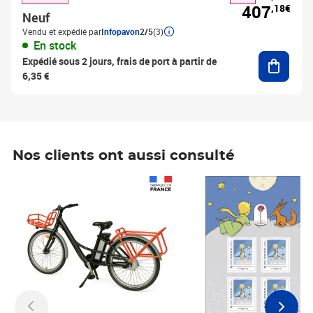
407
,18€
Neuf
Vendu et expédié par
Infopavon
2/5
(3)
En stock
Ajouter
Expédié sous 2 jours, frais de port à partir de
6,35 €
Nos clients ont aussi consulté
Prix 1 490,00€
Prix 7,50€