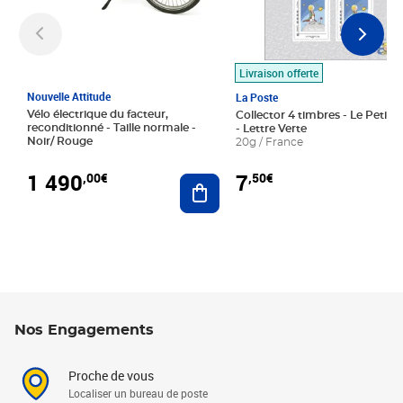
Livraison offerte
Nouvelle Attitude
La Poste
Vélo électrique du facteur,
Collector 4 timbres - Le Petit P
reconditionné - Taille normale -
- Lettre Verte
Noir/ Rouge
20g / France
1 490
7
,00€
,50€
Ajouter au panier
Nos Engagements
Proche de vous
Localiser un bureau de poste