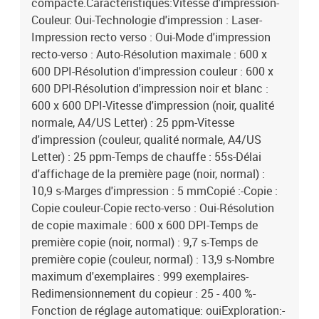
compacte.Caractéristiques:Vitesse d'impression-
cartonné, Enveloppes, Papier glacé, Papier épais, -Étiquettes,
Couleur: Oui-Technologie d'impression : Laser-
Papier à en-tête, Papier ordinaire, Papier recyclé, Papier rugueux,
Impression recto verso : Oui-Mode d'impression
Papier épais, Transparents-Taille de la série ISO A (A0...A9) : A4,
recto-verso : Auto-Résolution maximale : 600 x
A5, A6-Taille de la série ISO B (B0...B9) : B5, B6-Taille de la série
600 DPI-Résolution d'impression couleur : 600 x
ISO C (C0...C9) : C5-Taille de l'imprimante non ISO : 16K, Légal-
600 DPI-Résolution d'impression noir et blanc :
Taille de la série JIS B (B0...B9) : B5, B6-Taille de l'enveloppe : B5,
C5, DLPorts et interfaces-Impression directe : Oui-Port USB :
600 x 600 DPI-Vitesse d'impression (noir, qualité
OuiConnexion-Wifi : Oui-Ethernet : Oui-Ethernet LAN, vitesse de
normale, A4/US Letter) : 25 ppm-Vitesse
transfert de données : 10 100 1000 Mbit/s-Technologie
d'impression (couleur, qualité normale, A4/US
d'impression mobile : Apple AirPrint, Mopria Print
Letter) : 25 ppm-Temps de chauffe : 55s-Délai
ServicePerformance-Mémoire interne : 512 Mo-Mémoire interne
d'affichage de la première page (noir, normal) :
maximale : 512 Mo-Processeur int�
10,9 s-Marges d'impression : 5 mmCopié :-Copie :
Copie couleur-Copie recto-verso : Oui-Résolution
de copie maximale : 600 x 600 DPI-Temps de
première copie (noir, normal) : 9,7 s-Temps de
première copie (couleur, normal) : 13,9 s-Nombre
maximum d'exemplaires : 999 exemplaires-
Redimensionnement du copieur : 25 - 400 %-
Fonction de réglage automatique: ouiExploration:-