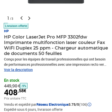
1
/3
Livraison offerte
HP
HP Color LaserJet Pro MFP 3302fdw
Imprimante multifonction laser couleur Fax
WiFi Duplex 25 ppm - Chargeur automatique
de documents 50 feuilles
Conçu pour les équipes de travail professionnelles qui ont besoin
de performances professionnelles avec une impression recto verso
rapide et de haute qualité avec numérisation, copie et télécopie,
Voir la description
ainsi que d'une fiabilité primée dans un design compact.Couleur et
En stock
vitesse professionnelles.Impression couleur recto verso
449,90 €
automatique à grande vitesse avec numérisation, copie et
-9%
408
,58€
télécopie.Tranquillité d'esprit avec une fiabilité primée.Des
performances sur lesquelles vous pouvez compter page après
Prix unitaire TTC
page.Une sécurité de niveau professionnel pour vous aider à
Vendu et expédié par
Réseau Electronique
3.75/5
(106)
protéger votre entreprise.Protégez vos données et documents avec
Expédié sous 6 jours
livraison offerte
HP Wolf Pro Security.Conception compacte et économe en