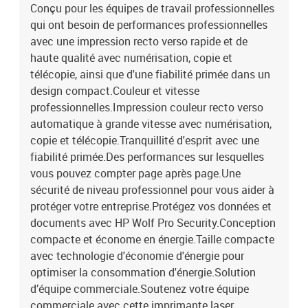
Conçu pour les équipes de travail professionnelles
d'impression (noir, qualité normale, A4/US Letter) : 25 ppm-
Vitesse d'impression (couleur, qualité normale, A4/US Letter) : 25
qui ont besoin de performances professionnelles
ppm-Temps de chauffe : 55s-Délai d'affichage de la première page
avec une impression recto verso rapide et de
(noir, normal) : 10,9 s-Marges d'impression : 5 mmCopié :-Copie :
haute qualité avec numérisation, copie et
Copie couleur-Copie recto-verso : Oui-Résolution de copie
télécopie, ainsi que d'une fiabilité primée dans un
maximale : 600 x 600 DPI-Temps de première copie (noir, normal) :
design compact.Couleur et vitesse
9,7 s-Temps de première copie (couleur, normal) : 13,9 s-Nombre
professionnelles.Impression couleur recto verso
maximum d'exemplaires : 999 exemplaires-Redimensionnement
automatique à grande vitesse avec numérisation,
du copieur : 25 - 400 %-Fonction de réglage automatique:
ouiExploration:- Numérisation : Numérisation couleur-
copie et télécopie.Tranquillité d'esprit avec une
Numérisation recto verso : Non-Résolution optique du scanner :
fiabilité primée.Des performances sur lesquelles
1 200 x 1 200 DPI-Résolution de numérisation optique (noir) : 1
vous pouvez compter page après page.Une
200 x 1 200 dpi-Résolution de numérisation optique (couleur) : 1
sécurité de niveau professionnel pour vous aider à
200 x 1 200 dpi-Résolution de numérisation optique (ADF) : 300 x
protéger votre entreprise.Protégez vos données et
300 DPI-Zone de numérisation maximale : 216 x 297 mm-Type de
documents avec HP Wolf Pro Security.Conception
numérisation : Scanner à plat et chargeur automatique de
compacte et économe en énergie.Taille compacte
documents (ADF)-Technologie de numérisation : CIS-Vitesse de
numérisation (noir): 19 ppm-Formats d'images pris en charge :
avec technologie d'économie d'énergie pour
JPG, TIFF-Formats de texte pris en charge : PDF-Profondeur
optimiser la consommation d'énergie.Solution
d'entrée de couleur : 24 bits-Niveaux de gris : 256-Pilotes de
d’équipe commerciale.Soutenez votre équipe
numérisation : TWAINFax:-Envoi par fax : Envoi et réception de fax
commerciale avec cette imprimante laser