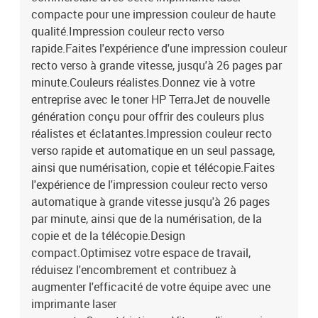
en noir et blanc-Résolution du fax (noir) : 300 x 300 DPI-Vitesse de
compacte pour une impression couleur de haute
transmission du fax : 3 secondes/page-Vitesse du modem : 33,6
qualité.Impression couleur recto verso
Kbit/s-Mémoire fax : 500 pages-Rappel automatique : Oui-
rapide.Faites l'expérience d'une impression couleur
Numérotation rapide : Oui-Transfert de fax : Oui-Réduction
automatique : OuiCaractéristiques-Cycle d'utilisation (maximum)
recto verso à grande vitesse, jusqu'à 26 pages par
: 40 000 pages par mois-Cycle d'utilisation : 150 à 2 500 pages par
minute.Couleurs réalistes.Donnez vie à votre
mois-Fonctions recto verso : Impression, Copie-Expéditeur
entreprise avec le toner HP TerraJet de nouvelle
numérique : Oui-Nombre de cartouches d'impression : 4-Couleurs
génération conçu pour offrir des couleurs plus
d'impression : noir, cyan, magenta, jaune-Langages de description
réalistes et éclatantes.Impression couleur recto
de page : JPEG, PCL 5, PCL 6, PCLm, PDF, PWG, PostScript, URF-
verso rapide et automatique en un seul passage,
Polices d'imprimante : évolutive, TrueType-Multitâche tout-en-un :
ainsi que numérisation, copie et télécopie.Faites
Oui-Segment HP : Petites et moyennes entreprisesCapacité
d'entrée et de sortie-Nombre total de bacs d'entrée : 2-Capacité
l'expérience de l'impression couleur recto verso
totale d'entrée : 251 feuilles-Capacité de sortie totale : 100
automatique à grande vitesse jusqu'à 26 pages
feuilles-Capacité d'entrée du bac à papier : 250 feuilles-Plateau
par minute, ainsi que de la numérisation, de la
multifonction : Oui-Chargeur automatique de documents (ADF,
copie et de la télécopie.Design
chargeur automatique de documents) : Oui-Capacité du chargeur
compact.Optimisez votre espace de travail,
automatique de documents : 50 feuilles-Nombre maximum de
réduisez l'encombrement et contribuez à
bacs d'entrée : 2-Capacité d'entrée maximale : 251 feuilles-
augmenter l'efficacité de votre équipe avec une
Capacité de sortie maximale : 100 feuillesadresse papier-Format
de papier ISO maximum de la série A : A4-Taille d'impression
imprimante laser
maximale : 216 x 356 mm-Types de papier : Papier bond, Papier