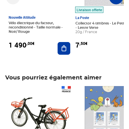
Livraison offerte
Nouvelle Attitude
La Poste
Vélo électrique du facteur,
Collector 4 timbres - Le Petit P
reconditionné - Taille normale -
- Lettre Verte
Noir/ Rouge
20g / France
1 490
7
,00€
,50€
Ajouter au panier
Vous pourriez également aimer
Prix 1 490,00€
Prix 7,50€