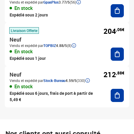
Vendu et expédié par
GpasPlus
3.77/5
(56)
Ajouter
En stock
Expédié sous 2 jours
204
,06€
Livraison Offerte
Neuf
Vendu et expédié par
TOPBIZ
4.88/5
(8)
Ajouter
En stock
Expédié sous 1 jour
212
,88€
Neuf
Vendu et expédié par
Stock-Bureau
4.59/5
(330)
En stock
Ajouter
Expédié sous 6 jours, frais de port à partir de
5,49 €
Nos clients ont aussi consulté