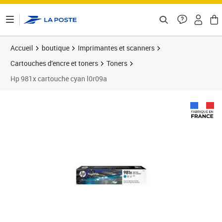
ontenu de la page
Accueil
boutique
Imprimantes et scanners
Cartouches d'encre et toners
Toners
Hp 981x cartouche cyan l0r09a
Prix barré 216,99 €
Prix 137,33€
Prix 1
Prix 1
Prix 2
Prix 2