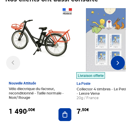
Prix 1 490,00€
Prix 7,50€
Livraison offerte
Nouvelle Attitude
La Poste
Vélo électrique du facteur,
Collector 4 timbres - Le Petit P
reconditionné - Taille normale -
- Lettre Verte
Noir/ Rouge
20g / France
1 490
7
,00€
,50€
Ajouter au panier