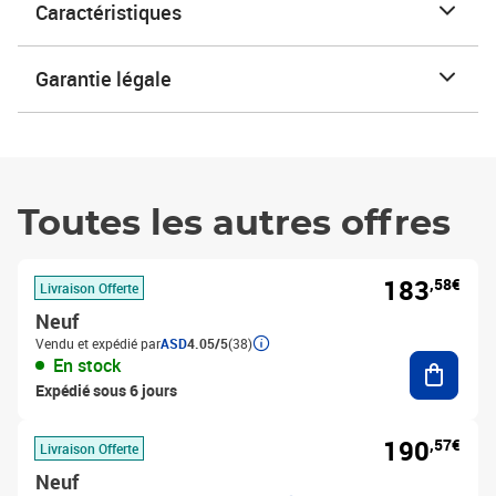
Caractéristiques
Garantie légale
Toutes les autres offres
183
,58€
Livraison Offerte
Neuf
Vendu et expédié par
ASD
4.05/5
(38)
Ajouter
En stock
Expédié sous 6 jours
190
,57€
Livraison Offerte
Neuf