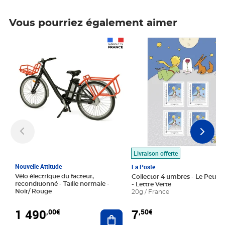
Vous pourriez également aimer
Prix 1 490,00€
Prix 7,50€
Livraison offerte
Nouvelle Attitude
La Poste
Vélo électrique du facteur,
Collector 4 timbres - Le Petit P
reconditionné - Taille normale -
- Lettre Verte
Noir/ Rouge
20g / France
1 490
7
,00€
,50€
Ajouter au panier