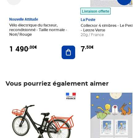
Livraison offerte
Nouvelle Attitude
La Poste
Vélo électrique du facteur,
Collector 4 timbres - Le Petit P
reconditionné - Taille normale -
- Lettre Verte
Noir/ Rouge
20g / France
1 490
7
,00€
,50€
Ajouter au panier
Vous pourriez également aimer
Prix 1 490,00€
Prix 7,50€