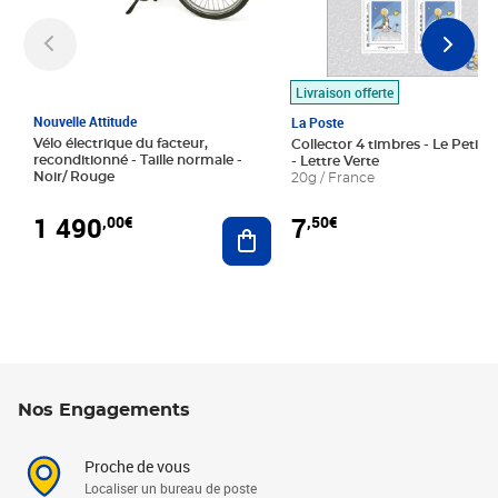
Livraison offerte
Nouvelle Attitude
La Poste
Vélo électrique du facteur,
Collector 4 timbres - Le Petit P
reconditionné - Taille normale -
- Lettre Verte
Noir/ Rouge
20g / France
1 490
7
,00€
,50€
Ajouter au panier
Nos Engagements
Proche de vous
Localiser un bureau de poste