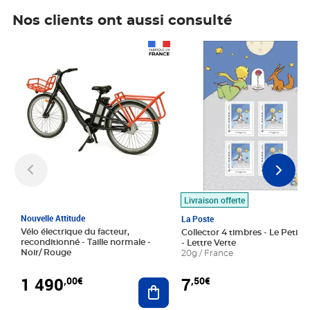
Nos clients ont aussi consulté
Prix 1 490,00€
Prix 7,50€
Livraison offerte
Nouvelle Attitude
La Poste
Vélo électrique du facteur,
Collector 4 timbres - Le Petit P
reconditionné - Taille normale -
- Lettre Verte
Noir/ Rouge
20g / France
1 490
7
,00€
,50€
Ajouter au panier