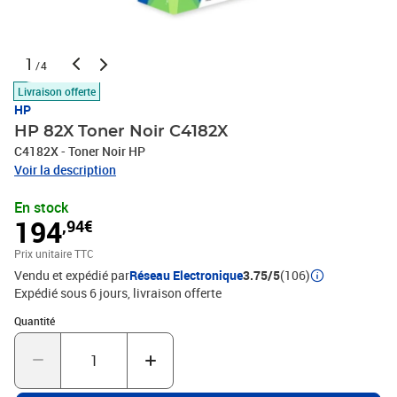
1
/4
Livraison offerte
HP
HP 82X Toner Noir C4182X
C4182X - Toner Noir HP
Voir la description
En stock
194
,94€
Prix unitaire TTC
Vendu et expédié par
Réseau Electronique
3.75/5
(106)
Expédié sous 6 jours
livraison offerte
Quantité : 1
Quantité