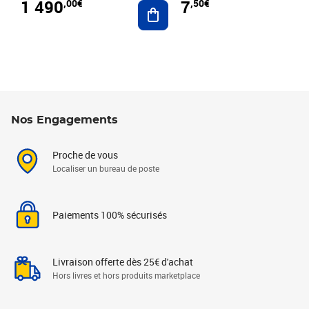
1 490
7
,00€
,50€
Ajouter au panier
Nos Engagements
Proche de vous
Localiser un bureau de poste
Paiements 100% sécurisés
Livraison offerte dès 25€ d'achat
Hors livres et hors produits marketplace