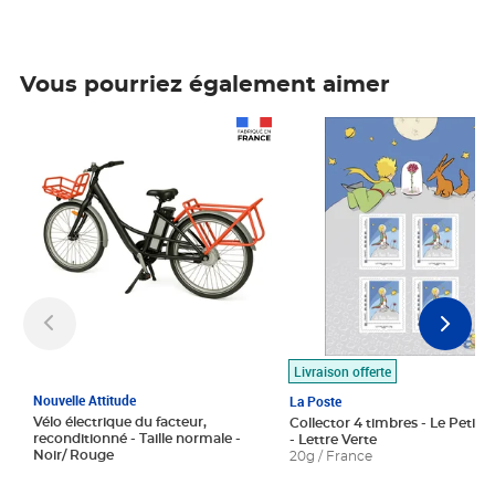
Vous pourriez également aimer
Prix 1 490,00€
Prix 7,50€
Livraison offerte
Nouvelle Attitude
La Poste
Vélo électrique du facteur,
Collector 4 timbres - Le Petit P
reconditionné - Taille normale -
- Lettre Verte
Noir/ Rouge
20g / France