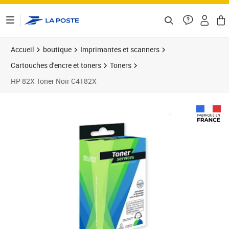
ontenu de la page
Accueil
boutique
Imprimantes et scanners
Cartouches d'encre et toners
Toners
HP 82X Toner Noir C4182X
Prix 194,94€