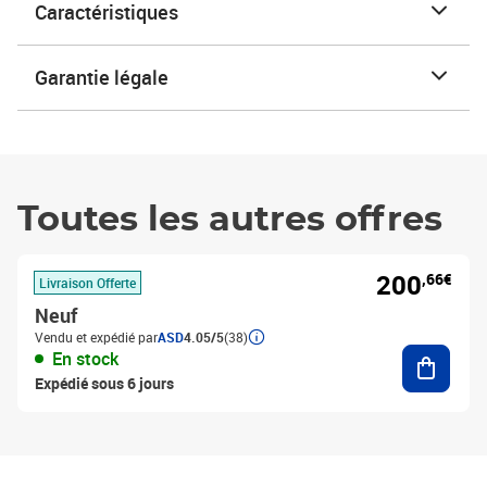
Caractéristiques
Garantie légale
Toutes les autres offres
200
,66€
Livraison Offerte
Neuf
Vendu et expédié par
ASD
4.05/5
(38)
Ajouter
En stock
Expédié sous 6 jours