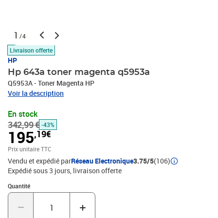
1
/4
Livraison offerte
HP
Hp 643a toner magenta q5953a
Q5953A - Toner Magenta HP
Voir la description
En stock
342,99 €
-43%
195
,19€
Prix unitaire TTC
Vendu et expédié par
Réseau Electronique
3.75/5
(106)
Expédié sous 3 jours
livraison offerte
Quantité : 1
Quantité