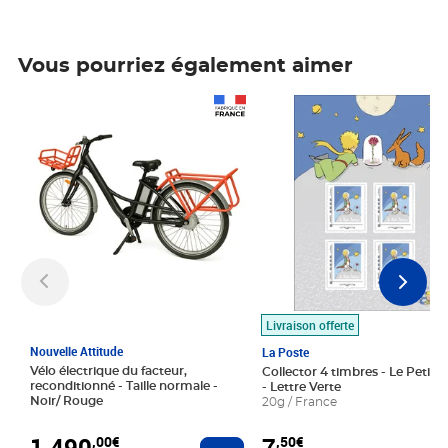
Vous pourriez également aimer
Prix 1 490,00€
Prix 7,50€
Livraison offerte
Nouvelle Attitude
La Poste
Vélo électrique du facteur,
Collector 4 timbres - Le Petit P
reconditionné - Taille normale -
- Lettre Verte
Noir/ Rouge
20g / France
1 490
7
,00€
,50€
Ajouter au panier