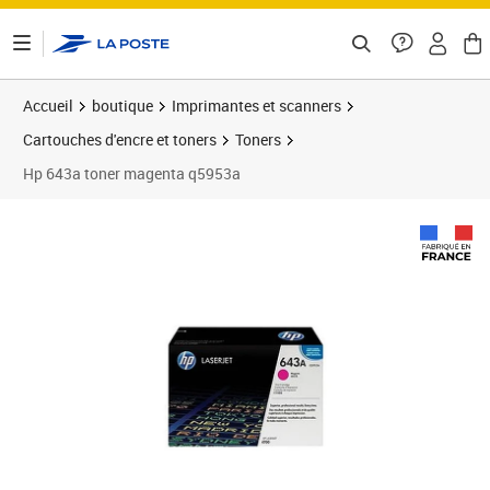
ontenu de la page
Accueil
boutique
Imprimantes et scanners
Cartouches d'encre et toners
Toners
Hp 643a toner magenta q5953a
Prix barré 342,99 €
Prix 195,19€
Prix 2