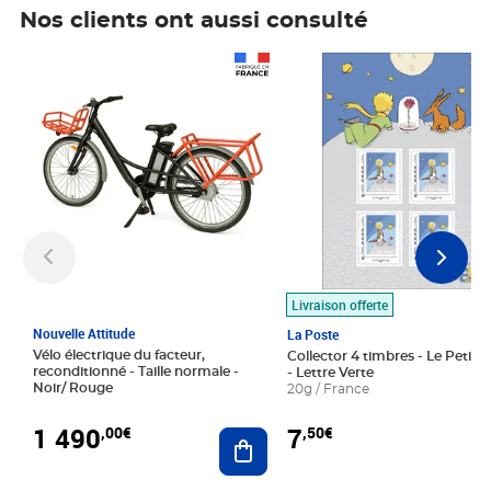
Nos clients ont aussi consulté
Prix 1 490,00€
Prix 7,50€
Livraison offerte
Nouvelle Attitude
La Poste
Vélo électrique du facteur,
Collector 4 timbres - Le Petit P
reconditionné - Taille normale -
- Lettre Verte
Noir/ Rouge
20g / France
1 490
7
,00€
,50€
Ajouter au panier