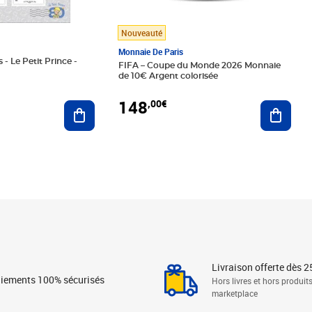
Nouveauté
Monnaie De Paris
 - Le Petit Prince -
FIFA – Coupe du Monde 2026 Monnaie
de 10€ Argent colorisée
148
,00€
Ajouter au panier
Ajoute
Livraison offerte dès 2
iements 100% sécurisés
Hors livres et hors produit
marketplace