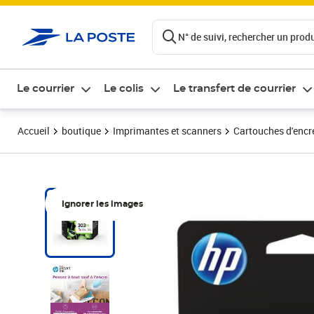
ontenu de la page
N° de suivi, rechercher un produi
Le courrier
Le colis
Le transfert de courrier
Accueil
boutique
Imprimantes et scanners
Cartouches d'encre
Ignorer les images