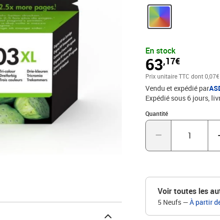
En stock
63
,17€
Prix unitaire TTC
dont 0,07€
Vendu et expédié par
AS
Expédié sous 6 jours
liv
Quantité : 1
Quantité
Voir toutes les au
5 Neufs
—
À partir d