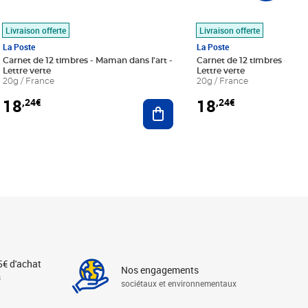
Livraison offerte
Livraison offerte
La Poste
La Poste
Carnet de 12 timbres - Maman dans l'art -
Carnet de 12 timbres - Le bl
Lettre verte
Lettre verte
20g / France
20g / France
18
18
,24€
,24€
r au panier
Ajouter au panier
5€ d'achat
Nos engagements
s
sociétaux et environnementaux