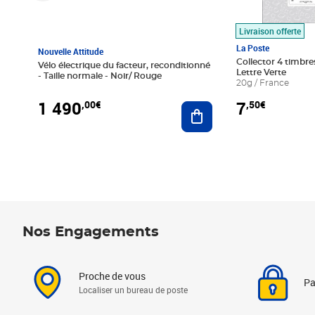
Livraison offerte
La Poste
Nouvelle Attitude
Collector 4 timbres
Vélo électrique du facteur, reconditionné
Lettre Verte
- Taille normale - Noir/ Rouge
20g / France
1 490
7
,00€
,50€
Ajouter au panier
Nos Engagements
Proche de vous
Pa
Localiser un bureau de poste