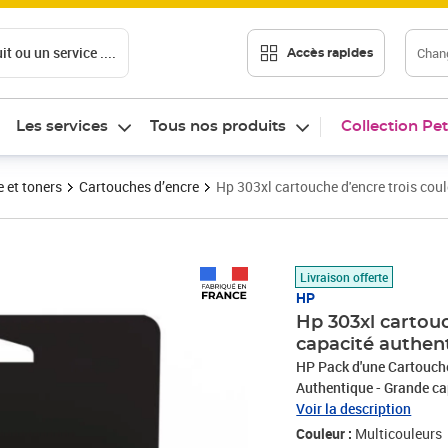
t ou un service ....
Chang
Accès rapides
Les services
Tous nos produits
Collection Pet
 et toners
Cartouches d’encre
Hp 303xl cartouche d'encre trois cou
Prix 63,17€
Livraison offerte
HP
Hp 303xl cartouc
capacité authen
HP Pack d'une Cartouche
Authentique - Grande ca
Voir la description
Couleur :
Multicouleurs