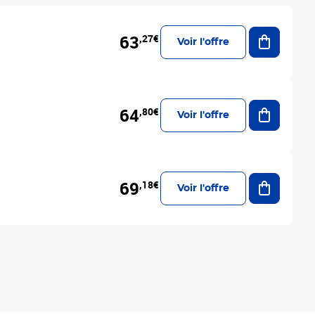
Ajouter a
63
,27€
Voir l'offre
Ajouter a
64
,80€
Voir l'offre
Ajouter a
69
,18€
Voir l'offre