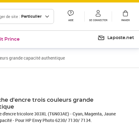
er de site :
Particulier
AIDE
SE CONNECTER
PANIER
Laposte.net
it Prince
leurs grande capacité authentique
Prix 63,27€
Prix 64,80€
Prix 69,18€
he d'encre trois couleurs grande
tique
 d'encre tricolore 303XL (T6N03AE) - Cyan, Magenta, Jaune
pacité - Pour HP Envy Photo 6230/ 7130/ 7134.