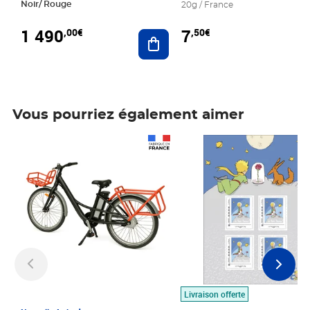
Noir/ Rouge
20g / France
1 490
7
,00€
,50€
Ajouter au panier
Vous pourriez également aimer
Prix 1 490,00€
Prix 7,50€
Livraison offerte