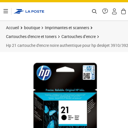
ontenu de la page
Accueil
boutique
Imprimantes et scanners
Cartouches d'encre et toners
Cartouches d’encre
Hp 21 cartouche d'encre noire authentique pour hp deskjet 3910/3
Prix 33,28€
Prix b
Prix 4
Prix 4
Prix b
Prix 4