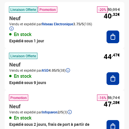
50,99 €
Livraison Offerte
Promotion
-20%
40
,32€
Neuf
Vendu et expédié par
Réseau Electronique
3.75/5
(106)
Ajouter
En stock
Expédié sous 1 jour
44
,47€
Livraison Offerte
Neuf
Vendu et expédié par
ASD
4.05/5
(38)
Ajouter
En stock
Expédié sous 9 jours
56,74 €
Promotion
-16%
47
,28€
Neuf
Vendu et expédié par
Infopavon
2/5
(3)
En stock
Ajouter
Expédié sous 2 jours, frais de port à partir de