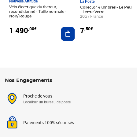
Nouvelle Attitude
La Poste
Vélo électrique du facteur,
Collector 4 timbres - Le Petit P
reconditionné - Taille normale -
- Lettre Verte
Noir/ Rouge
20g / France
1 490
7
,00€
,50€
Ajouter au panier
Nos Engagements
Proche de vous
Localiser un bureau de poste
Paiements 100% sécurisés