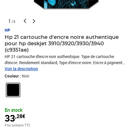
1
/5
HP
Hp 21 cartouche d'encre noire authentique
pour hp deskjet 3910/3920/3930/3940
(c9351ae)
HP 21 cartouche d'encre noir authentique. Type de cartouche
d'encre: Rendement standard, Type d’encre noire: Encre à pigments,
Volume d'encre noire: 5 ml, Quantité: 1 pièce(s), Rendement par
Voir la description
page de l'encre noire: 190 pages
Couleur :
Noir
En stock
33
,28€
Prix unitaire TTC