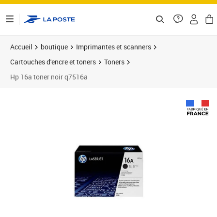
ontenu de la page
Accueil
boutique
Imprimantes et scanners
Cartouches d'encre et toners
Toners
Hp 16a toner noir q7516a
Prix barré 303,99 €
Prix 281,95€
Prix b
Prix 3