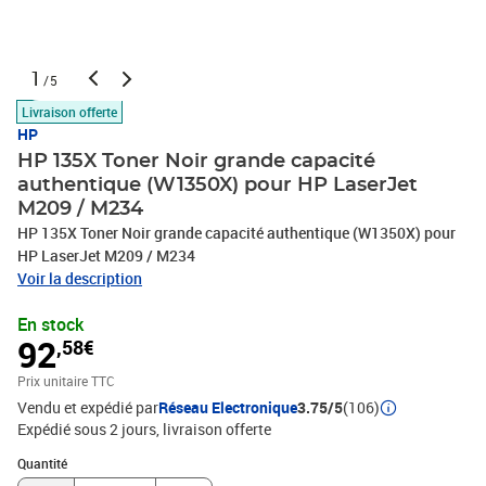
1
/5
Livraison offerte
HP
HP 135X Toner Noir grande capacité
authentique (W1350X) pour HP LaserJet
M209 / M234
HP 135X Toner Noir grande capacité authentique (W1350X) pour
HP LaserJet M209 / M234
Voir la description
En stock
92
,58€
Prix unitaire TTC
Vendu et expédié par
Réseau Electronique
3.75/5
(106)
Expédié sous 2 jours
livraison offerte
Quantité : 1
Quantité