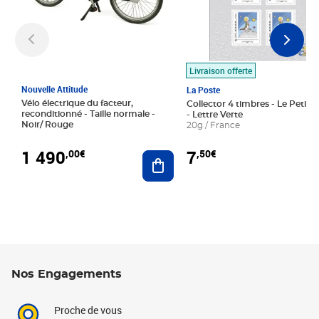
Livraison offerte
Nouvelle Attitude
La Poste
Vélo électrique du facteur,
Collector 4 timbres - Le Petit P
reconditionné - Taille normale -
- Lettre Verte
Noir/ Rouge
20g / France
1 490
7
,00€
,50€
Ajouter au panier
Nos Engagements
Proche de vous