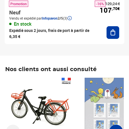
129,24 €
Promotion
-16%
107
,70€
Neuf
Vendu et expédié par
Infopavon
2/5
(3)
En stock
Ajouter
Expédié sous 2 jours, frais de port à partir de
6,35 €
Nos clients ont aussi consulté
Prix 1 490,00€
Prix 7,50€