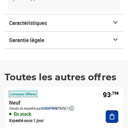
Caractéristiques
Garantie légale
Toutes les autres offres
93
,75€
Livraison Offerte
Neuf
Vendu et expédié par
SODIPRINT
5/5
(1)
Ajouter
En stock
Expédié sous 1 jour