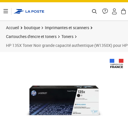
ontenu de la page
Accueil
boutique
Imprimantes et scanners
Cartouches d'encre et toners
Toners
HP 135X Toner Noir grande capacité authentique (W1350X) pour H
Prix 92,58€
Prix 9
Prix 9
Prix 1
Prix 1
Prix b
Prix 1