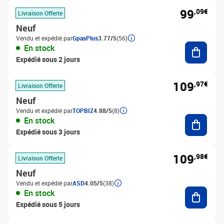
99
,09€
Livraison Offerte
Neuf
Vendu et expédié par
GpasPlus
3.77/5
(56)
Ajouter
En stock
Expédié sous 2 jours
109
,97€
Livraison Offerte
Neuf
Vendu et expédié par
TOPBIZ
4.88/5
(8)
Ajouter
En stock
Expédié sous 3 jours
109
,98€
Livraison Offerte
Neuf
Vendu et expédié par
ASD
4.05/5
(38)
Ajouter
En stock
Expédié sous 5 jours