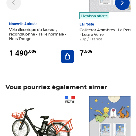
Livraison offerte
Nouvelle Attitude
La Poste
Vélo électrique du facteur,
Collector 4 timbres - Le Petit P
reconditionné - Taille normale -
- Lettre Verte
Noir/ Rouge
20g / France
1 490
7
,00€
,50€
Ajouter au panier
Vous pourriez également aimer
Prix 1 490,00€
Prix 7,50€