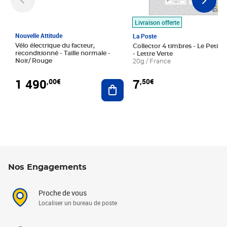
Livraison offerte
Nouvelle Attitude
La Poste
Vélo électrique du facteur,
Collector 4 timbres - Le Petit P
reconditionné - Taille normale -
- Lettre Verte
Noir/ Rouge
20g / France
1 490
7
,00€
,50€
Ajouter au panier
Nos Engagements
Proche de vous
Localiser un bureau de poste