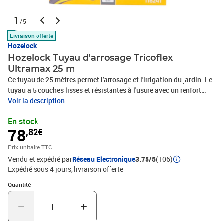
1
/5
Livraison offerte
Hozelock
Hozelock Tuyau d'arrosage Tricoflex
Ultramax 25 m
Ce tuyau de 25 mètres permet l'arrosage et l'irrigation du jardin. Le
tuyau a 5 couches lisses et résistantes à l'usure avec un renfort
tressé. Il peut également être facilement enroulé pour le stockage
Voir la description
et le transport. Couleur du tuyau : gris Longueur du tuyau : 25 m
En stock
Diamètre : 12,5 mm (1/2”)
78
,82€
Prix unitaire TTC
Vendu et expédié par
Réseau Electronique
3.75/5
(106)
Expédié sous 4 jours
livraison offerte
Quantité : 1
Quantité