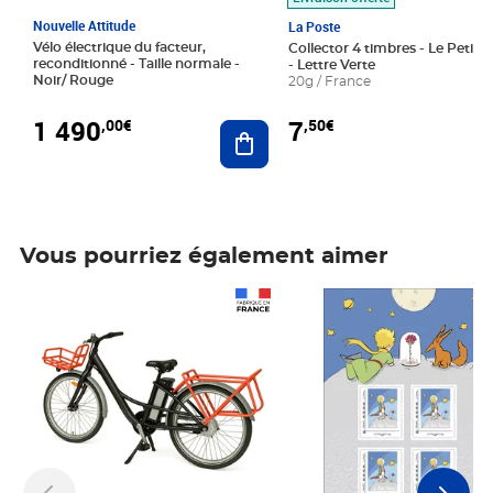
Nouvelle Attitude
La Poste
Vélo électrique du facteur,
Collector 4 timbres - Le Petit P
reconditionné - Taille normale -
- Lettre Verte
Noir/ Rouge
20g / France
1 490
7
,00€
,50€
Ajouter au panier
Vous pourriez également aimer
Prix 1 490,00€
Prix 7,50€