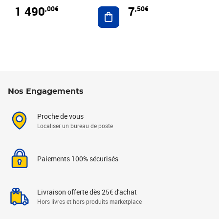
1 490
7
,00€
,50€
Ajouter au panier
Nos Engagements
Proche de vous
Localiser un bureau de poste
Paiements 100% sécurisés
Livraison offerte dès 25€ d'achat
Hors livres et hors produits marketplace