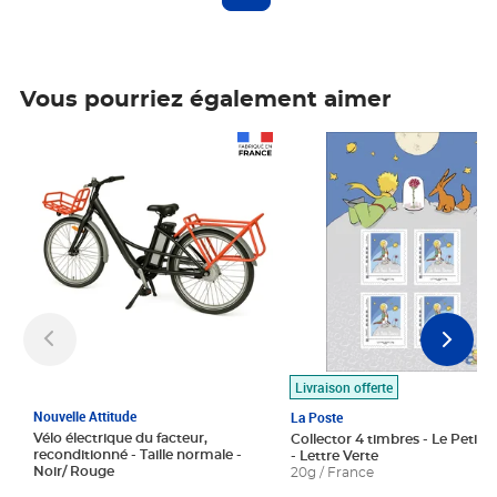
Vous pourriez également aimer
Prix 1 490,00€
Prix 7,50€
Livraison offerte
Nouvelle Attitude
La Poste
Vélo électrique du facteur,
Collector 4 timbres - Le Petit P
reconditionné - Taille normale -
- Lettre Verte
Noir/ Rouge
20g / France