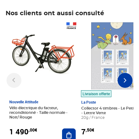
Nos clients ont aussi consulté
Prix 1 490,00€
Prix 7,50€
Livraison offerte
Nouvelle Attitude
La Poste
Vélo électrique du facteur,
Collector 4 timbres - Le Petit P
reconditionné - Taille normale -
- Lettre Verte
Noir/ Rouge
20g / France
1 490
7
,00€
,50€
Ajouter au panier