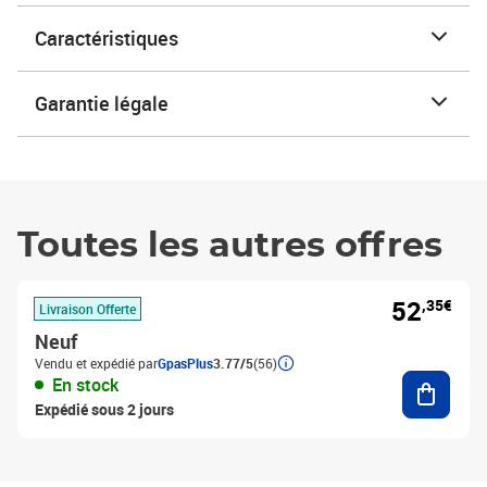
Caractéristiques
Garantie légale
Toutes les autres offres
52
,35€
Livraison Offerte
Neuf
Vendu et expédié par
GpasPlus
3.77/5
(56)
Ajouter
En stock
Expédié sous 2 jours