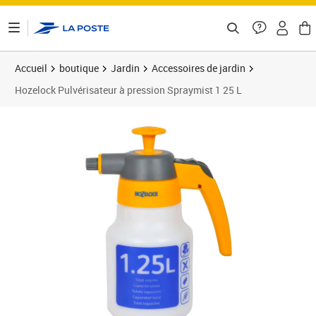
ontenu de la page
Accueil
boutique
Jardin
Accessoires de jardin
Hozelock Pulvérisateur à pression Spraymist 1 25 L
Prix 38,32€
Prix 5