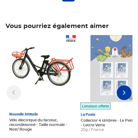
Vous pourriez également aimer
Prix 1 490,00€
Prix 7,50€
Livraison offerte
Nouvelle Attitude
La Poste
Vélo électrique du facteur,
Collector 4 timbres - Le Petit P
reconditionné - Taille normale -
- Lettre Verte
Noir/ Rouge
20g / France