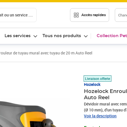
t ou un service ....
Chang
Accès rapides
Les services
Tous nos produits
Collection Pet
ouleur de tuyau mural avec tuyau de 20 m Auto Reel
Prix 187,59€
Livraison offerte
Hozelock
Hozelock Enroul
Auto Reel
Dévidoir mural avec re
(Ø 10 mm), d'un tuyau d'
buse réglable et de supp
Voir la description
automatiquement le tuya