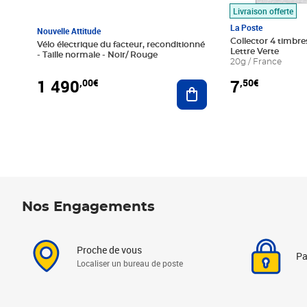
Livraison offerte
La Poste
Nouvelle Attitude
Collector 4 timbres
Vélo électrique du facteur, reconditionné
Lettre Verte
- Taille normale - Noir/ Rouge
20g / France
1 490
7
,00€
,50€
Ajouter au panier
Nos Engagements
Proche de vous
Pa
Localiser un bureau de poste