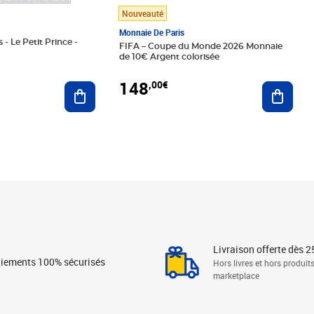
Nouveauté
Monnaie De Paris
 - Le Petit Prince -
FIFA – Coupe du Monde 2026 Monnaie
de 10€ Argent colorisée
148
,00€
Ajouter au panier
Ajoute
Livraison offerte dès 2
iements 100% sécurisés
Hors livres et hors produit
marketplace