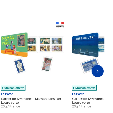
Prix 18,24€
Prix 18,24€
Livraison offerte
Livraison offerte
La Poste
La Poste
Carnet de 12 timbres - Maman dans l'art -
Carnet de 12 timbres - Le bl
Lettre verte
Lettre verte
20g / France
20g / France