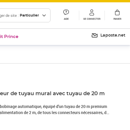
er de site :
Particulier
AIDE
SE CONNECTER
PANIER
Laposte.net
it Prince
Prix 295,61€
eur de tuyau mural avec tuyau de 20 m
mbobinage automatique, équipé d'un tuyau de 20 m premium
alimentation de 2 m, de tous les connecteurs nécessaires, de
ort mural avec fixations. Un ressort puissant rétracte
u sans aucun pli, enchevêtrement ou effort. Le pivot à 180