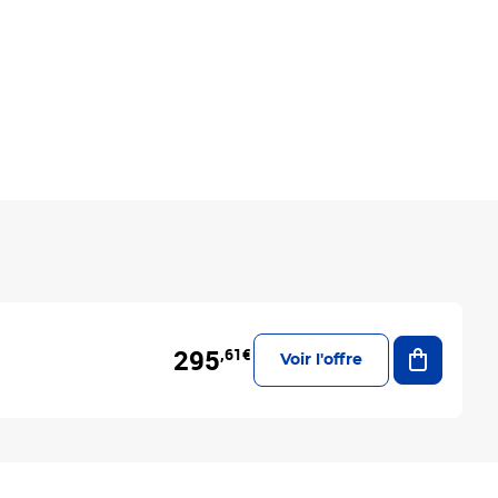
Ajouter a
295
,61€
Voir l'offre