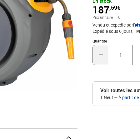
En stock
degrés vous permet d'att
187
,59€
d'une fonction de verro
accidentellement pendant 
Prix unitaire TTC
utilisation, il prendra 
Vendu et expédié par
Rés
plastiqueLongueur du tu
Expédié sous 6 jours
liv
mural pivotant à 180 de
bobinage lent » automat
Quantité : 1
Quantité
doux, un raccord de robi
Voir toutes les au
1 Neuf
—
À partir de