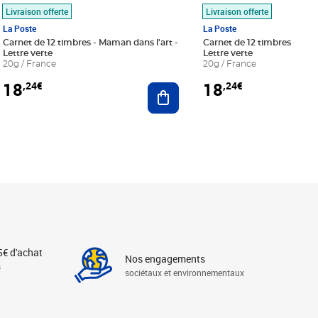
Livraison offerte
Livraison offerte
La Poste
La Poste
Carnet de 12 timbres - Maman dans l'art -
Carnet de 12 timbres - Le bl
Lettre verte
Lettre verte
20g / France
20g / France
18
18
,24€
,24€
r au panier
Ajouter au panier
5€ d'achat
Nos engagements
s
sociétaux et environnementaux