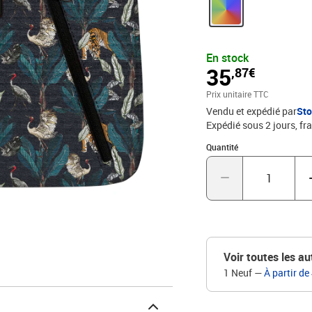
cotés où les risques de c
un parfait maintien de l'o
fermeture zippée sur 2 c
ouvrant la housse trop r
En stock
plastique, cette housse
35
,87€
Prix unitaire TTC
Vendu et expédié par
St
Expédié sous 2 jours, fra
Quantité : 1
Quantité
Voir toutes les au
1 Neuf
—
À partir de