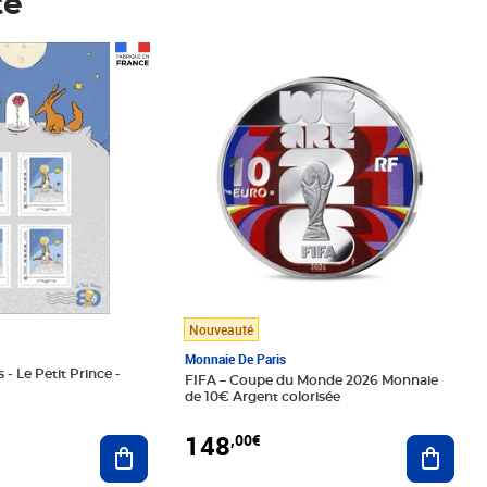
té
Prix 148,00€
Nouveauté
Monnaie De Paris
 - Le Petit Prince -
FIFA – Coupe du Monde 2026 Monnaie
de 10€ Argent colorisée
148
,00€
Ajouter au panier
Ajoute