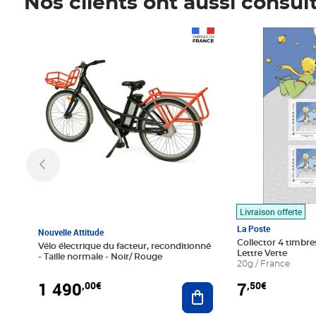
Nos clients ont aussi consul
Prix 1 490,00€
Prix 7,50€
Livraison offerte
La Poste
Nouvelle Attitude
Collector 4 timbres
Vélo électrique du facteur, reconditionné
Lettre Verte
- Taille normale - Noir/ Rouge
20g / France
1 490
7
,00€
,50€
Ajouter au panier