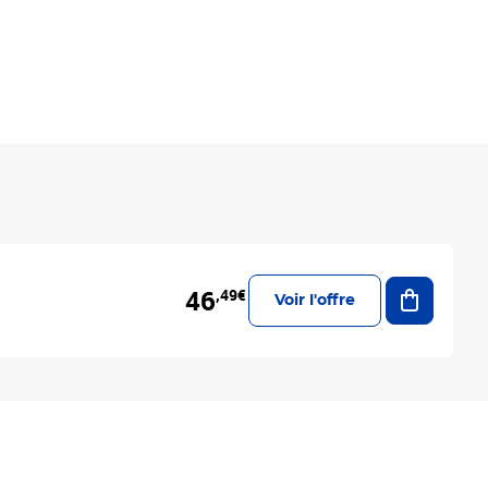
Ajouter a
46
,49€
Voir l'offre