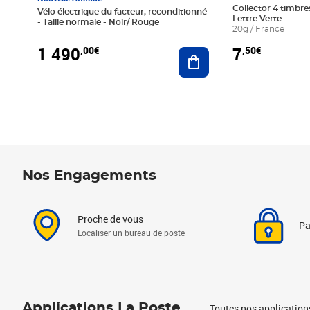
Collector 4 timbres
Vélo électrique du facteur, reconditionné
Lettre Verte
- Taille normale - Noir/ Rouge
20g / France
1 490
7
,00€
,50€
Ajouter au panier
Nos Engagements
Proche de vous
Pa
Localiser un bureau de poste
Applications La Poste
Toutes nos application