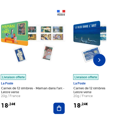
Prix 18,24€
Prix 18,24€
Livraison offerte
Livraison offerte
La Poste
La Poste
Carnet de 12 timbres - Maman dans l'art -
Carnet de 12 timbres - Le bl
Lettre verte
Lettre verte
20g / France
20g / France
18
18
,24€
,24€
r au panier
Ajouter au panier