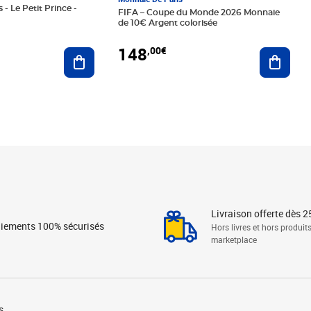
 - Le Petit Prince -
FIFA – Coupe du Monde 2026 Monnaie
de 10€ Argent colorisée
148
,00€
Ajouter au panier
Ajoute
Livraison offerte dès 2
iements 100% sécurisés
Hors livres et hors produit
marketplace
s