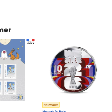
mer
Prix 148,00€
Nouveauté
Monnaie De Paris