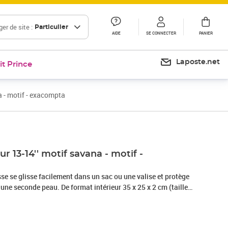
er de site :
Particulier
AIDE
SE CONNECTER
PANIER
Laposte.net
it Prince
a - motif - exacompta
Prix 46,49€
r 13-14'' motif savana - motif -
usse se glisse facilement dans un sac ou une valise et protège
ne seconde peau. De format intérieur 35 x 25 x 2 cm (taille
cm), elle est compatible avec tout ordinateur portable
ces. Finitions soignées : poignée rétractable pour une bonne
age intérieur en mousse (même dans les angles et sur les