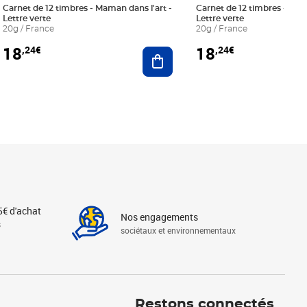
Carnet de 12 timbres - Maman dans l'art -
Carnet de 12 timbres - Le bl
Lettre verte
Lettre verte
20g / France
20g / France
18
18
,24€
,24€
r au panier
Ajouter au panier
5€ d'achat
Nos engagements
s
sociétaux et environnementaux
Linkedin
Instagram
X
Tiktok
Facebook
Youtube
Threads
Restons connectés