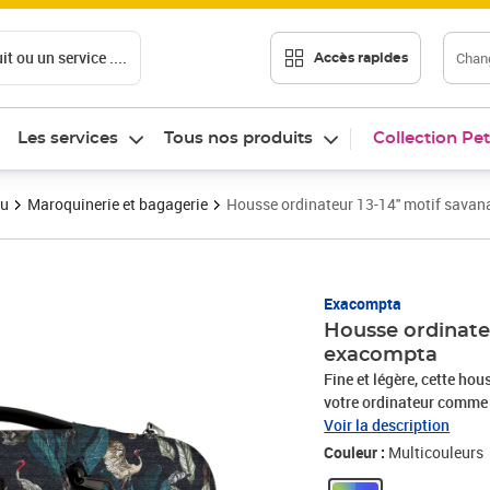
t ou un service ....
Chang
Accès rapides
Les services
Tous nos produits
Collection Pet
au
Maroquinerie et bagagerie
Housse ordinateur 13-14'' motif savan
Prix 35,87€
Exacompta
Housse ordinateu
exacompta
Fine et légère, cette ho
votre ordinateur comme u
extérieure 37 x 28 x2,5 
Voir la description
standard de 13 à 14 pou
Couleur :
Multicouleurs
prise en main, rembourr