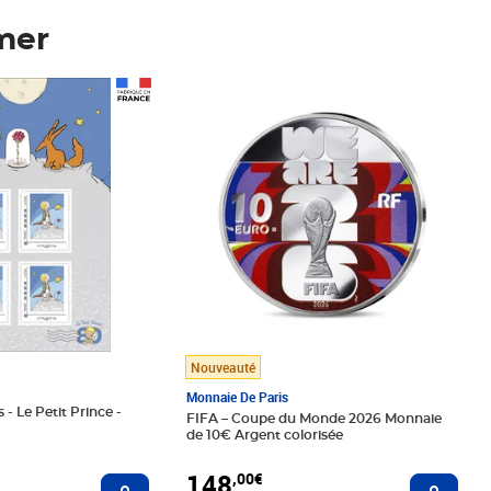
mer
Prix 148,00€
Nouveauté
Monnaie De Paris
 - Le Petit Prince -
FIFA – Coupe du Monde 2026 Monnaie
de 10€ Argent colorisée
148
,00€
Ajouter au panier
Ajoute