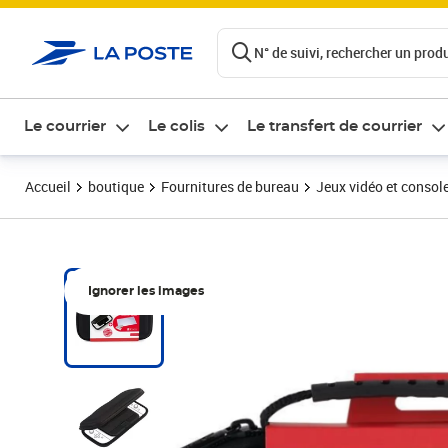
ontenu de la page
N° de suivi, rechercher un produi
Le courrier
Le colis
Le transfert de courrier
Accueil
boutique
Fournitures de bureau
Jeux vidéo et consol
Ignorer les images