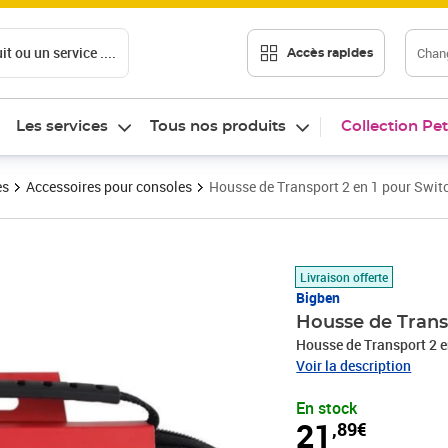
t ou un service ....
Chang
Accès rapides
Les services
Tous nos produits
Collection Pet
es
Accessoires pour consoles
Housse de Transport 2 en 1 pour Swit
Prix 21,89€
Livraison offerte
Bigben
Housse de Trans
Housse de Transport 2 e
Voir la description
En stock
21
,89€