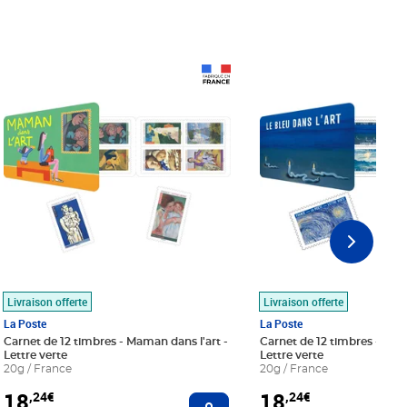
Prix 18,24€
Prix 18,24€
Livraison offerte
Livraison offerte
La Poste
La Poste
Carnet de 12 timbres - Maman dans l'art -
Carnet de 12 timbres - Le bl
Lettre verte
Lettre verte
20g / France
20g / France
18
18
,24€
,24€
r au panier
Ajouter au panier