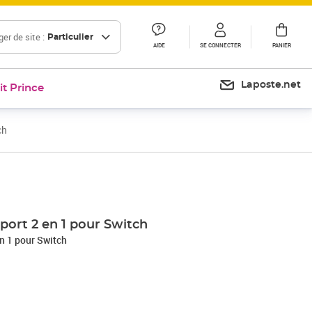
er de site :
Particulier
AIDE
SE CONNECTER
PANIER
Laposte.net
it Prince
ch
port 2 en 1 pour Switch
n 1 pour Switch