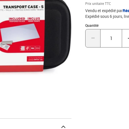
Prix unitaire TTC
Vendu et expédié par
Rés
Expédié sous 6 jours
liv
Quantité : 1
Quantité