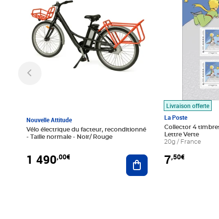
Livraison offerte
La Poste
Nouvelle Attitude
Collector 4 timbres
Vélo électrique du facteur, reconditionné
Lettre Verte
- Taille normale - Noir/ Rouge
20g / France
1 490
7
,00€
,50€
Ajouter au panier