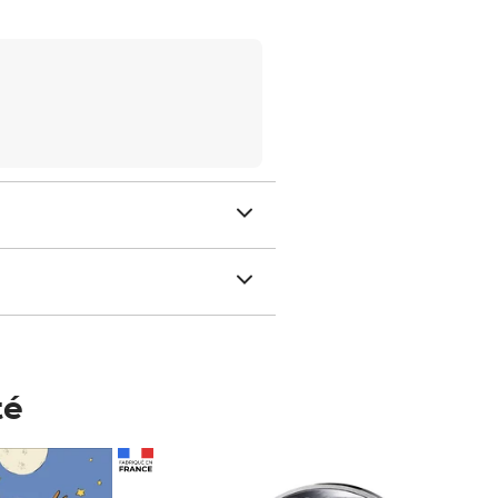
té
Prix 148,00€