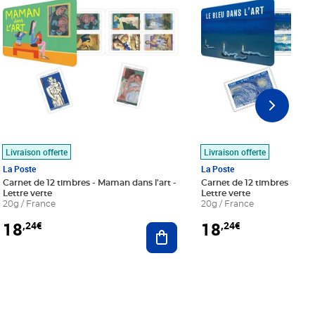
Livraison offerte
Livraison offerte
La Poste
La Poste
Carnet de 12 timbres - Maman dans l'art -
Carnet de 12 timbres - Le bl
Lettre verte
Lettre verte
20g / France
20g / France
18
18
,24€
,24€
r au panier
Ajouter au panier