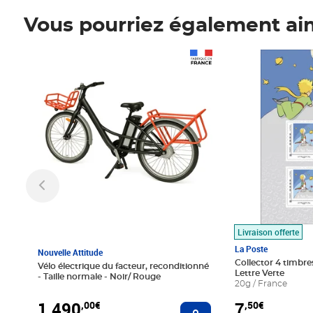
Vous pourriez également ai
Prix 1 490,00€
Prix 7,50€
Livraison offerte
La Poste
Nouvelle Attitude
Collector 4 timbres
Vélo électrique du facteur, reconditionné
Lettre Verte
- Taille normale - Noir/ Rouge
20g / France
1 490
7
,00€
,50€
Ajouter au panier