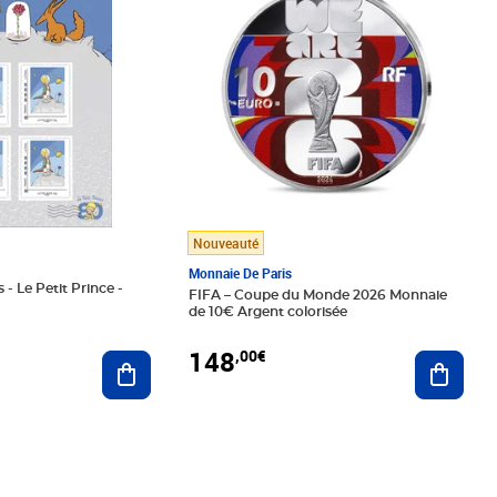
Nouveauté
Monnaie De Paris
 - Le Petit Prince -
FIFA – Coupe du Monde 2026 Monnaie
de 10€ Argent colorisée
148
,00€
Ajouter au panier
Ajoute