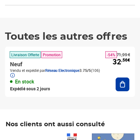
Toutes les autres offres
71,99 €
Livraison Offerte
Promotion
-54%
32
,56€
Neuf
Vendu et expédié par
Réseau Electronique
3.75/5
(106)
Ajouter
En stock
Expédié sous 2 jours
Nos clients ont aussi consulté
Prix 1 490,00€
Prix 7,50€