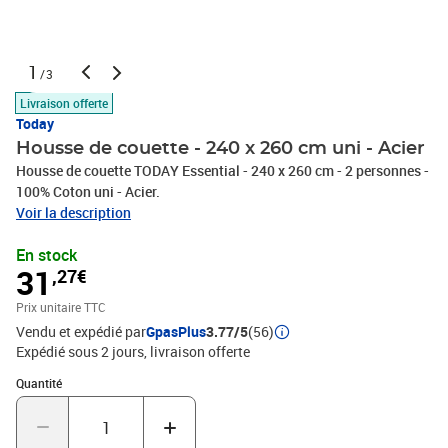
1
/3
Livraison offerte
Today
Housse de couette - 240 x 260 cm uni - Acier
Housse de couette TODAY Essential - 240 x 260 cm - 2 personnes -
100% Coton uni - Acier.
Voir la description
En stock
31
,27€
Prix unitaire TTC
Vendu et expédié par
GpasPlus
3.77/5
(56)
Expédié sous 2 jours
livraison offerte
Quantité : 1
Quantité