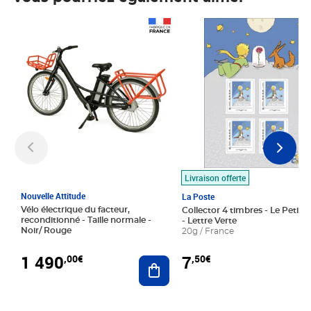
Prix 1 490,00€
Prix 7,50€
Livraison offerte
Nouvelle Attitude
La Poste
Vélo électrique du facteur,
Collector 4 timbres - Le Petit P
reconditionné - Taille normale -
- Lettre Verte
Noir/ Rouge
20g / France
1 490
7
,00€
,50€
Ajouter au panier