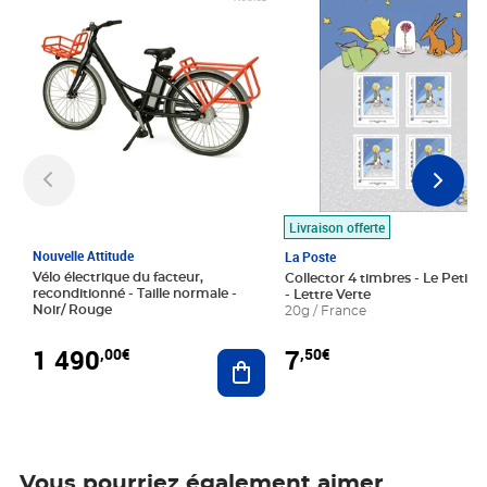
Livraison offerte
Nouvelle Attitude
La Poste
Vélo électrique du facteur,
Collector 4 timbres - Le Petit P
reconditionné - Taille normale -
- Lettre Verte
Noir/ Rouge
20g / France
1 490
7
,00€
,50€
Ajouter au panier
Vous pourriez également aimer