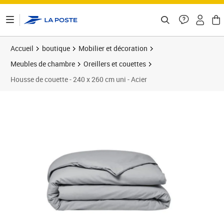
ontenu de la page
Accueil
boutique
Mobilier et décoration
Meubles de chambre
Oreillers et couettes
Housse de couette - 240 x 260 cm uni - Acier
Prix 31,27€
Prix b
Prix 3