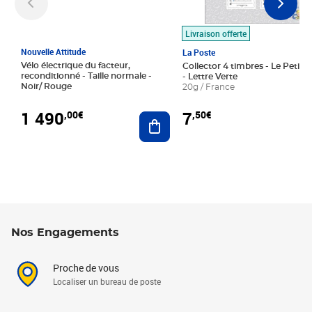
Livraison offerte
Nouvelle Attitude
La Poste
Vélo électrique du facteur,
Collector 4 timbres - Le Petit P
reconditionné - Taille normale -
- Lettre Verte
Noir/ Rouge
20g / France
1 490
7
,00€
,50€
Ajouter au panier
Nos Engagements
Proche de vous
Localiser un bureau de poste