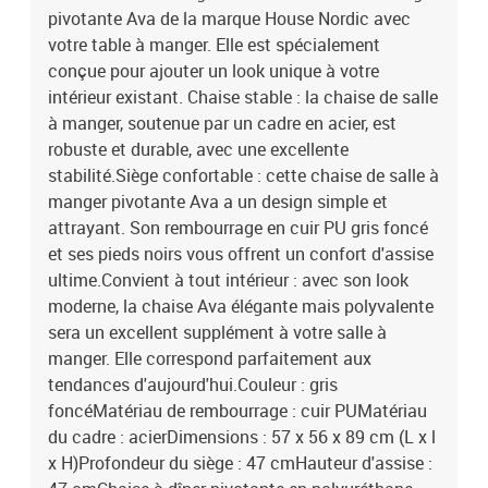
pivotante Ava de la marque House Nordic avec
47 cmChaise à dîner pivotante en polyuréthane gris foncé avec
pieds noirsFacile à assembler
votre table à manger. Elle est spécialement
conçue pour ajouter un look unique à votre
intérieur existant. Chaise stable : la chaise de salle
à manger, soutenue par un cadre en acier, est
robuste et durable, avec une excellente
stabilité.Siège confortable : cette chaise de salle à
manger pivotante Ava a un design simple et
attrayant. Son rembourrage en cuir PU gris foncé
et ses pieds noirs vous offrent un confort d'assise
ultime.Convient à tout intérieur : avec son look
moderne, la chaise Ava élégante mais polyvalente
sera un excellent supplément à votre salle à
manger. Elle correspond parfaitement aux
tendances d'aujourd'hui.Couleur : gris
foncéMatériau de rembourrage : cuir PUMatériau
du cadre : acierDimensions : 57 x 56 x 89 cm (L x l
x H)Profondeur du siège : 47 cmHauteur d'assise :