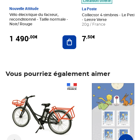
Livraison offerte
Nouvelle Attitude
La Poste
Vélo électrique du facteur,
Collector 4 timbres - Le Petit P
reconditionné - Taille normale -
- Lettre Verte
Noir/ Rouge
20g / France
1 490
7
,00€
,50€
Ajouter au panier
Vous pourriez également aimer
Prix 1 490,00€
Prix 7,50€