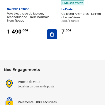
Livraison offerte
Nouvelle Attitude
La Poste
Vélo électrique du facteur,
Collector 4 timbres - Le Petit P
reconditionné - Taille normale -
- Lettre Verte
Noir/ Rouge
20g / France
1 490
7
,00€
,50€
Ajouter au panier
Nos Engagements
Proche de vous
Localiser un bureau de poste
Paiements 100% sécurisés