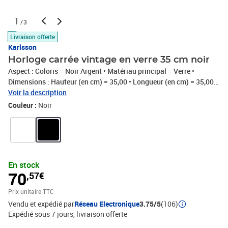
1
/3
Livraison offerte
Karlsson
Horloge carrée vintage en verre 35 cm noir
Aspect : Coloris = Noir Argent • Matériau principal = Verre •
Dimensions : Hauteur (en cm) = 35,00 • Longueur (en cm) = 35,00 •
Profondeur (en cm) = 3,00 • Autres caractéristiques : Informations
Voir la description
complémentaires = Fonctionne avec 1 pile AA non fournie • Poids
Couleur :
Noir
(en kg) = 1,75 • Horloge carrée vintage en verre 35 cm
En stock
70
,57€
Prix unitaire TTC
Vendu et expédié par
Réseau Electronique
3.75/5
(106)
Expédié sous 7 jours
livraison offerte