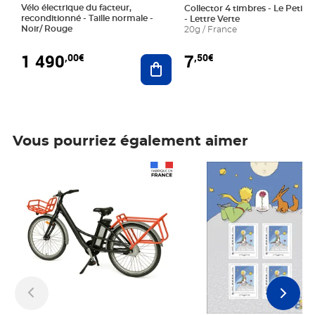
Vélo électrique du facteur,
Collector 4 timbres - Le Petit P
reconditionné - Taille normale -
- Lettre Verte
Noir/ Rouge
20g / France
1 490
7
,00€
,50€
Ajouter au panier
Vous pourriez également aimer
Prix 1 490,00€
Prix 7,50€