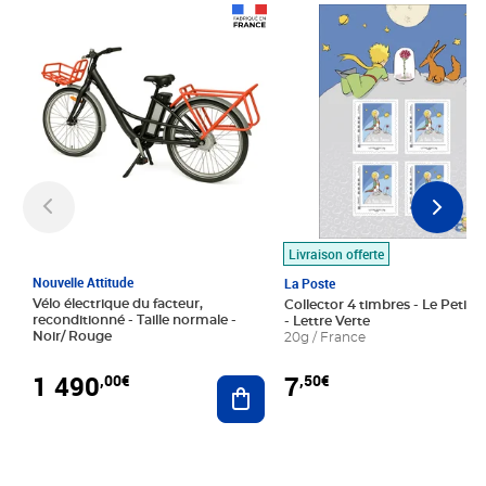
Prix 1 490,00€
Prix 7,50€
Livraison offerte
Nouvelle Attitude
La Poste
Vélo électrique du facteur,
Collector 4 timbres - Le Petit P
reconditionné - Taille normale -
- Lettre Verte
Noir/ Rouge
20g / France
1 490
7
,00€
,50€
Ajouter au panier