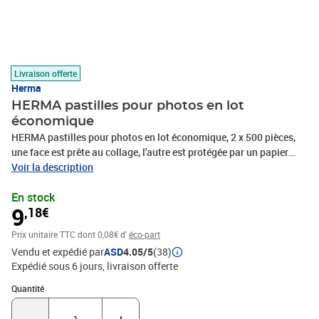
Livraison offerte
Herma
HERMA pastilles pour photos en lot
économique
HERMA pastilles pour photos en lot économique, 2 x 500 pièces,
une face est prête au collage, l'autre est protégée par un papier
contenu: 1.000 pièces (1075)
Voir la description
En stock
9
,18€
Prix unitaire TTC
dont 0,08€ d'
éco-part
Vendu et expédié par
ASD
4.05/5
(38)
Expédié sous 6 jours
livraison offerte
Quantité : 1
Quantité