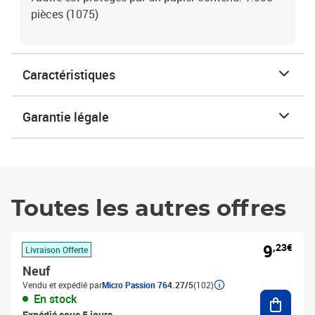
pièces (1075)
Caractéristiques
Garantie légale
Toutes les autres offres
9
,23€
Livraison Offerte
Neuf
Vendu et expédié par
Micro Passion 76
4.27/5
(102)
Ajouter
En stock
Expédié sous 5 jours