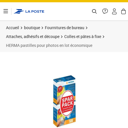
ontenu de la page
Accueil
boutique
Fournitures de bureau
Attaches, adhésifs et découpe
Colles et pâtes à fixe
HERMA pastilles pour photos en lot économique
Prix 9,18€
Prix 9
Prix 4
Prix 1