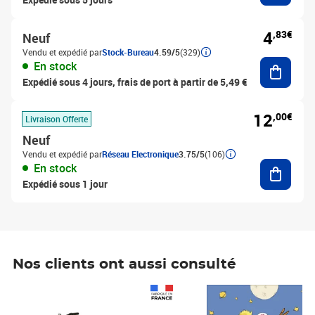
4
,83€
Neuf
Vendu et expédié par
Stock-Bureau
4.59/5
(329)
Ajouter
En stock
Expédié sous 4 jours, frais de port à partir de 5,49 €
12
,00€
Livraison Offerte
Neuf
Vendu et expédié par
Réseau Electronique
3.75/5
(106)
Ajouter
En stock
Expédié sous 1 jour
Nos clients ont aussi consulté
Prix 1 490,00€
Prix 7,50€