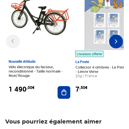
Livraison offerte
Nouvelle Attitude
La Poste
Vélo électrique du facteur,
Collector 4 timbres - Le Petit P
reconditionné - Taille normale -
- Lettre Verte
Noir/ Rouge
20g / France
1 490
7
,00€
,50€
Ajouter au panier
Vous pourriez également aimer