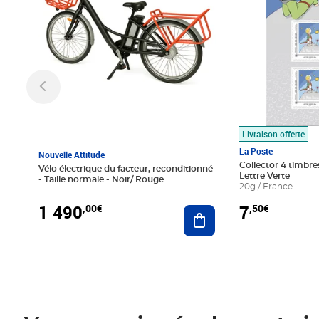
Livraison offerte
La Poste
Nouvelle Attitude
Collector 4 timbres
Vélo électrique du facteur, reconditionné
Lettre Verte
- Taille normale - Noir/ Rouge
20g / France
1 490
7
,00€
,50€
Ajouter au panier