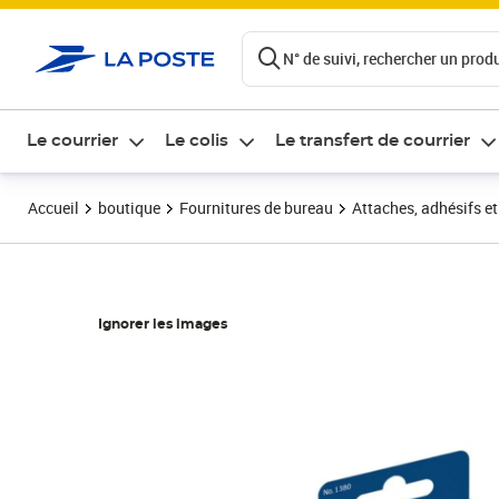
ontenu de la page
N° de suivi, rechercher un produi
Le courrier
Le colis
Le transfert de courrier
Accueil
boutique
Fournitures de bureau
Attaches, adhésifs e
Ignorer les images