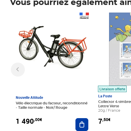
Vous pourriez également ai
Prix 1 490,00€
Prix 7,50€
Livraison offerte
La Poste
Nouvelle Attitude
Collector 4 timbres
Vélo électrique du facteur, reconditionné
Lettre Verte
- Taille normale - Noir/ Rouge
20g / France
1 490
7
,00€
,50€
Ajouter au panier