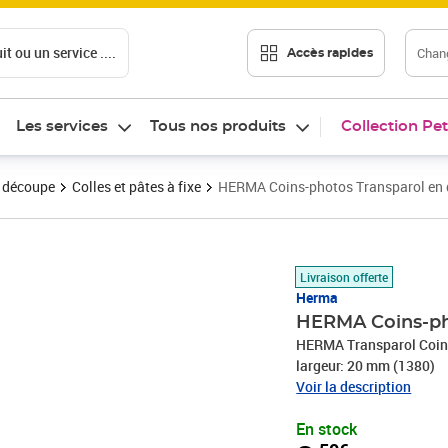
t ou un service ....
Chang
Accès rapides
Les services
Tous nos produits
Collection Pet
t découpe
Colles et pâtes à fixe
HERMA Coins-photos Transparol en d
Prix 8,50€
Livraison offerte
Herma
HERMA Coins-pho
HERMA Transparol Coins-
largeur: 20 mm (1380)
Voir la description
En stock