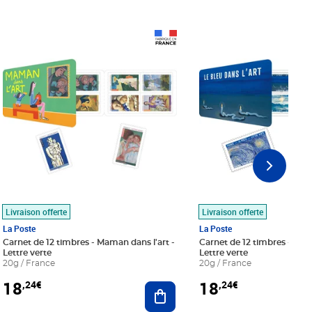
Prix 18,24€
Prix 18,24€
Livraison offerte
Livraison offerte
La Poste
La Poste
Carnet de 12 timbres - Maman dans l'art -
Carnet de 12 timbres - Le bl
Lettre verte
Lettre verte
20g / France
20g / France
18
18
,24€
,24€
r au panier
Ajouter au panier