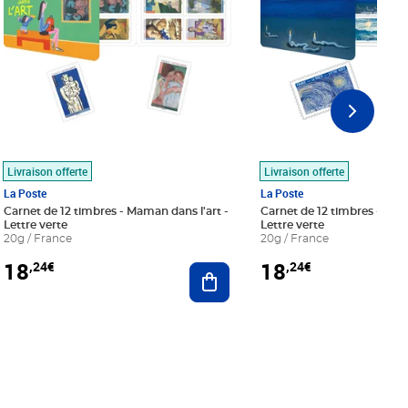
Livraison offerte
Livraison offerte
La Poste
La Poste
Carnet de 12 timbres - Maman dans l'art -
Carnet de 12 timbres - Le bl
Lettre verte
Lettre verte
20g / France
20g / France
18
18
,24€
,24€
r au panier
Ajouter au panier