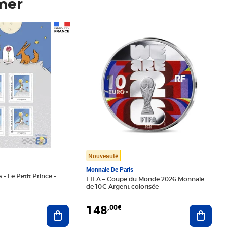
mer
Prix 148,00€
Nouveauté
Monnaie De Paris
 - Le Petit Prince -
FIFA – Coupe du Monde 2026 Monnaie
de 10€ Argent colorisée
148
,00€
Ajouter au panier
Ajoute