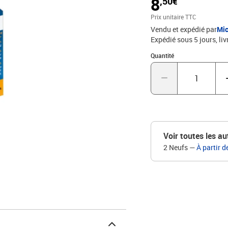
8
,50€
Prix unitaire TTC
Vendu et expédié par
Mic
Expédié sous 5 jours
liv
Quantité : 1
Quantité
Voir toutes les au
2 Neufs
—
À partir d