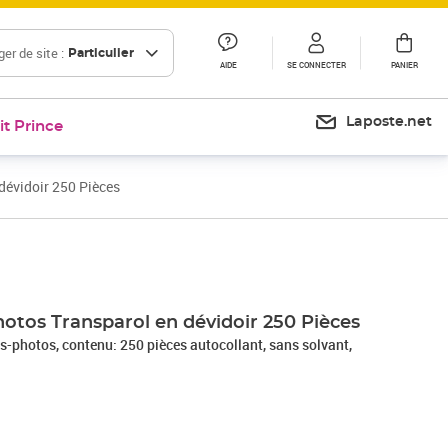
er de site :
Particulier
AIDE
SE CONNECTER
PANIER
Laposte.net
it Prince
évidoir 250 Pièces
Prix 12,00€
Prix 18,84€
tos Transparol en dévidoir 250 Pièces
photos, contenu: 250 pièces autocollant, sans solvant,