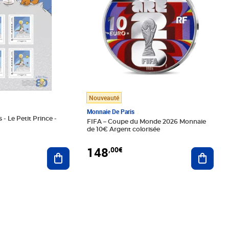
Nouveauté
Monnaie De Paris
 - Le Petit Prince -
FIFA – Coupe du Monde 2026 Monnaie
de 10€ Argent colorisée
148
,00€
Ajouter au panier
Ajoute