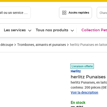
t ou un service ....
Chang
Accès rapides
Les services
Tous nos produits
Collection Pet
t découpe
Trombones, aimants et punaises
herlitz Punaises en lait
Prix 7,87€
Livraison offerte
Herlitz
herlitz Punaises
herlitz Punaises, en lai
contenu: 200 pièces (0
Voir la description
En stock