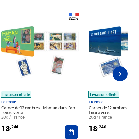
Prix 18,24€
Prix 18,24€
Livraison offerte
Livraison offerte
La Poste
La Poste
Carnet de 12 timbres - Maman dans l'art -
Carnet de 12 timbres - Le bl
Lettre verte
Lettre verte
20g / France
20g / France
18
18
,24€
,24€
r au panier
Ajouter au panier