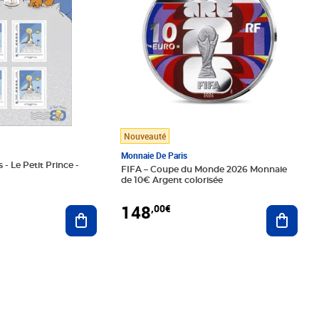
Nouveauté
Monnaie De Paris
 - Le Petit Prince -
FIFA – Coupe du Monde 2026 Monnaie
de 10€ Argent colorisée
148
,00€
Ajouter au panier
Ajoute