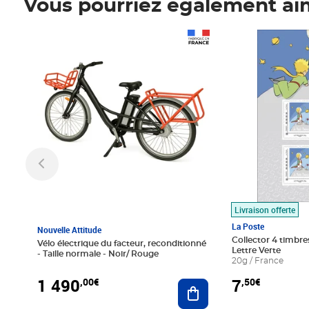
Vous pourriez également ai
Prix 1 490,00€
Prix 7,50€
Livraison offerte
La Poste
Nouvelle Attitude
Collector 4 timbres
Vélo électrique du facteur, reconditionné
Lettre Verte
- Taille normale - Noir/ Rouge
20g / France
1 490
7
,00€
,50€
Ajouter au panier