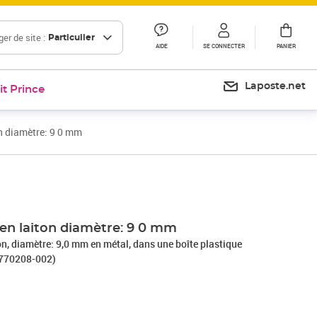
er de site :
Particulier
AIDE
SE CONNECTER
PANIER
Laposte.net
it Prince
on diamètre: 9 0 mm
Prix 8,14€
Prix 12,00€
 en laiton diamètre: 9 0 mm
ton, diamètre: 9,0 mm en métal, dans une boîte plastique
8770208-002)