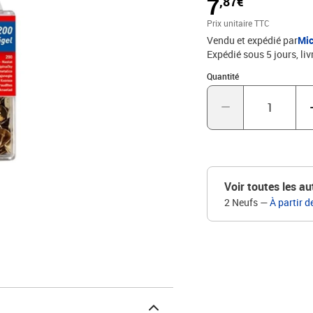
7
,87€
Prix unitaire TTC
Vendu et expédié par
Mic
Expédié sous 5 jours
liv
Quantité : 1
Quantité
Voir toutes les au
2 Neufs
—
À partir d