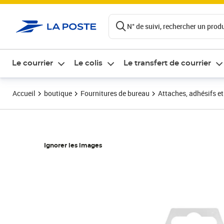
ontenu de la page
N° de suivi, rechercher un produi
Le courrier
Le colis
Le transfert de courrier
Accueil
boutique
Fournitures de bureau
Attaches, adhésifs e
Ignorer les images