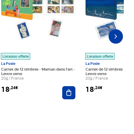
Livraison offerte
Livraison offerte
La Poste
La Poste
Carnet de 12 timbres - Maman dans l'art -
Carnet de 12 timbres - Le bl
Lettre verte
Lettre verte
20g / France
20g / France
18
18
,24€
,24€
r au panier
Ajouter au panier