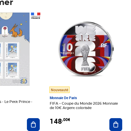
mer
Prix 148,00€
Nouveauté
Monnaie De Paris
 - Le Petit Prince -
FIFA – Coupe du Monde 2026 Monnaie
de 10€ Argent colorisée
148
,00€
Ajouter au panier
Ajoute