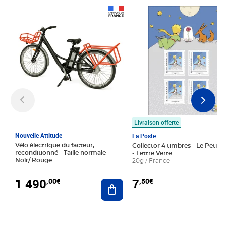
Prix 1 490,00€
Prix 7,50€
Livraison offerte
Nouvelle Attitude
La Poste
Vélo électrique du facteur,
Collector 4 timbres - Le Petit P
reconditionné - Taille normale -
- Lettre Verte
Noir/ Rouge
20g / France
1 490
7
,00€
,50€
Ajouter au panier