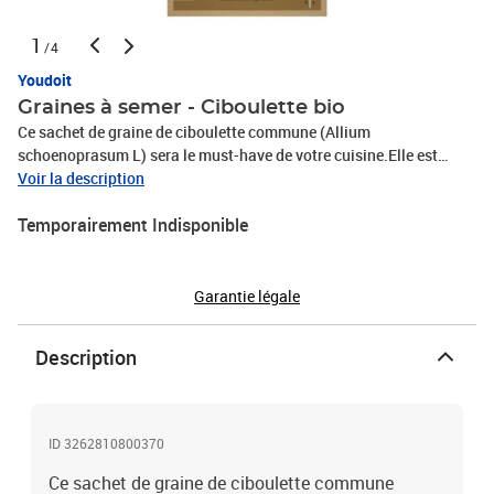
1
/4
Youdoit
Graines à semer - Ciboulette bio
Ce sachet de graine de ciboulette commune (Allium
schoenoprasum L) sera le must-have de votre cuisine.Elle est
régulièrement associé avec le saumon mais peut également être
Voir la description
utilisé dans les omelettes, salades ou encore les sauces.Le semis
Temporairement Indisponible
se fait entre mars et août dans un sol frais et la récolte floraison
entre mai et novembre.Contenance : 0,55 grammes pour 500
graines.Découvrez également le reste de notre gamme d'aromates
(coriandre, ciboulette, thym...)
Garantie légale
Description
ID 3262810800370
Ce sachet de graine de ciboulette commune