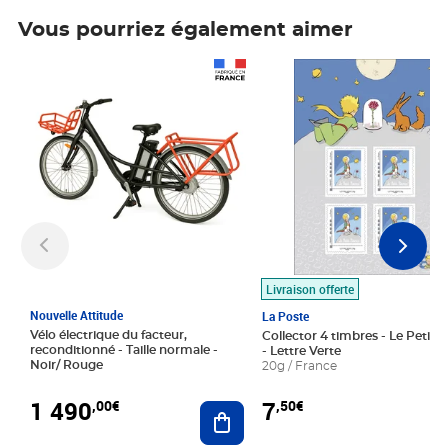
Vous pourriez également aimer
Prix 1 490,00€
Prix 7,50€
Livraison offerte
Nouvelle Attitude
La Poste
Vélo électrique du facteur,
Collector 4 timbres - Le Petit P
reconditionné - Taille normale -
- Lettre Verte
Noir/ Rouge
20g / France
1 490
7
,00€
,50€
Ajouter au panier