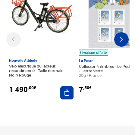
Livraison offerte
Nouvelle Attitude
La Poste
Vélo électrique du facteur,
Collector 4 timbres - Le Petit P
reconditionné - Taille normale -
- Lettre Verte
Noir/ Rouge
20g / France
1 490
7
,00€
,50€
Ajouter au panier