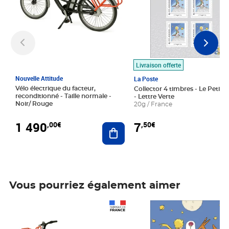
Livraison offerte
Nouvelle Attitude
La Poste
Vélo électrique du facteur,
Collector 4 timbres - Le Petit P
reconditionné - Taille normale -
- Lettre Verte
Noir/ Rouge
20g / France
1 490
7
,00€
,50€
Ajouter au panier
Vous pourriez également aimer
Prix 1 490,00€
Prix 7,50€