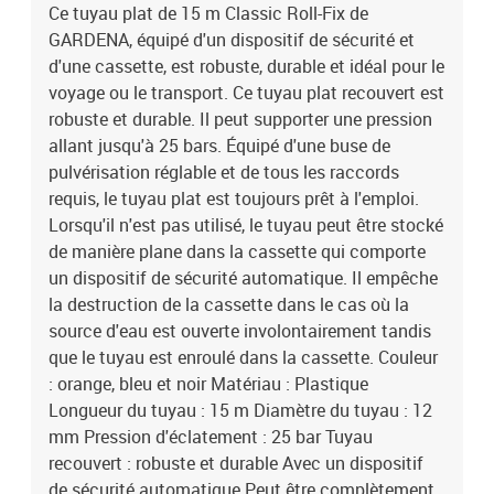
Faible poids et construction compacte : Idéal pour le transport ou
Ce tuyau plat de 15 m Classic Roll-Fix de
le voyage Prêt à l'emploi : avec une buse de pulvérisation réglable
GARDENA, équipé d'un dispositif de sécurité et
et tous les raccords nécessaires
d'une cassette, est robuste, durable et idéal pour le
voyage ou le transport. Ce tuyau plat recouvert est
robuste et durable. Il peut supporter une pression
allant jusqu'à 25 bars. Équipé d'une buse de
pulvérisation réglable et de tous les raccords
requis, le tuyau plat est toujours prêt à l'emploi.
Lorsqu'il n'est pas utilisé, le tuyau peut être stocké
de manière plane dans la cassette qui comporte
un dispositif de sécurité automatique. Il empêche
la destruction de la cassette dans le cas où la
source d'eau est ouverte involontairement tandis
que le tuyau est enroulé dans la cassette. Couleur
: orange, bleu et noir Matériau : Plastique
Longueur du tuyau : 15 m Diamètre du tuyau : 12
mm Pression d'éclatement : 25 bar Tuyau
recouvert : robuste et durable Avec un dispositif
de sécurité automatique Peut être complètement