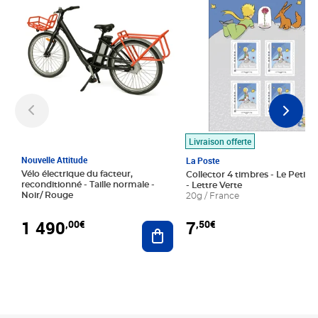
Livraison offerte
Nouvelle Attitude
La Poste
Vélo électrique du facteur,
Collector 4 timbres - Le Petit P
reconditionné - Taille normale -
- Lettre Verte
Noir/ Rouge
20g / France
1 490
7
,00€
,50€
Ajouter au panier