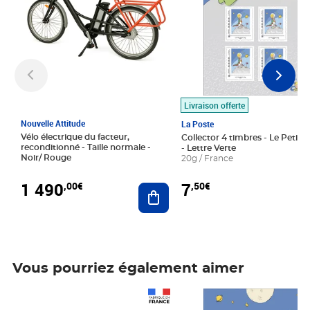
Livraison offerte
Nouvelle Attitude
La Poste
Vélo électrique du facteur,
Collector 4 timbres - Le Petit P
reconditionné - Taille normale -
- Lettre Verte
Noir/ Rouge
20g / France
1 490
7
,00€
,50€
Ajouter au panier
Vous pourriez également aimer
Prix 1 490,00€
Prix 7,50€