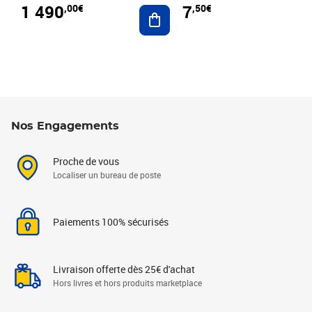
1 490
7
,00€
,50€
Ajouter au panier
Nos Engagements
Proche de vous
Localiser un bureau de poste
Paiements 100% sécurisés
Livraison offerte dès 25€ d'achat
Hors livres et hors produits marketplace