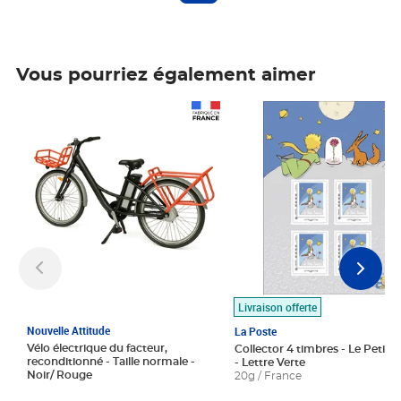
Vous pourriez également aimer
Prix 1 490,00€
Prix 7,50€
Livraison offerte
Nouvelle Attitude
La Poste
Vélo électrique du facteur,
Collector 4 timbres - Le Petit P
reconditionné - Taille normale -
- Lettre Verte
Noir/ Rouge
20g / France