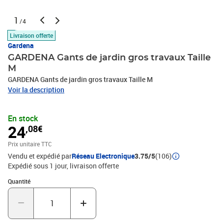
1
/4
Livraison offerte
Gardena
GARDENA Gants de jardin gros travaux Taille
M
GARDENA Gants de jardin gros travaux Taille M
Voir la description
En stock
24
,08€
Prix unitaire TTC
Vendu et expédié par
Réseau Electronique
3.75/5
(106)
Expédié sous 1 jour
livraison offerte
Quantité : 1
Quantité