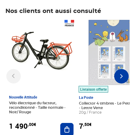
Nos clients ont aussi consulté
Prix 1 490,00€
Prix 7,50€
Livraison offerte
Nouvelle Attitude
La Poste
Vélo électrique du facteur,
Collector 4 timbres - Le Petit P
reconditionné - Taille normale -
- Lettre Verte
Noir/ Rouge
20g / France
1 490
7
,00€
,50€
Ajouter au panier