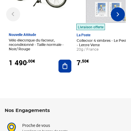
Livraison offerte
Nouvelle Attitude
La Poste
Vélo électrique du facteur,
Collector 4 timbres - Le Petit P
reconditionné - Taille normale -
- Lettre Verte
Noir/ Rouge
20g / France
1 490
7
,00€
,50€
Ajouter au panier
Nos Engagements
Proche de vous