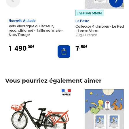
Livraison offerte
Nouvelle Attitude
La Poste
Vélo électrique du facteur,
Collector 4 timbres - Le Petit P
reconditionné - Taille normale -
- Lettre Verte
Noir/ Rouge
20g / France
1 490
7
,00€
,50€
Ajouter au panier
Vous pourriez également aimer
Prix 1 490,00€
Prix 7,50€