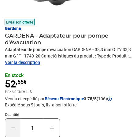
Livraison offerte
Gardena
GARDENA - Adaptateur pour pompe
d'évacuation
Adaptateur de pompe d'évacuation GARDENA - 33,3 mm G 1"/ 33,3
mm G 1" - 1743-20 Caractéristiques du produit : Type de Produit :
Accessoires pour pompes - Dimensions brutes - article emballé (L
Voir la description
x l x H) : 70 mm x 55 mm x 55 mm mm - Description du produit :
En stock
Adaptateur pour pompe d'évacuation,Pour passer d'un filetage int.
52
,55€
26/34 à un filetage ext. 26/34 - Garantie (²) : 2 ans - Sous-état :
Neuf
Prix unitaire TTC
Vendu et expédié par
Réseau Electronique
3.75/5
(106)
Expédié sous 5 jours
livraison offerte
Quantité : 1
Quantité