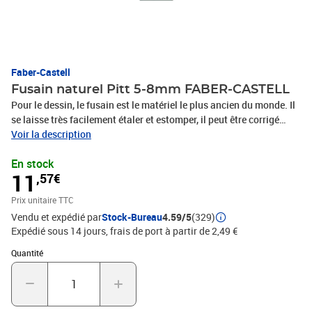
Faber-Castell
Fusain naturel Pitt 5-8mm FABER-CASTELL
Pour le dessin, le fusain est le matériel le plus ancien du monde. Il
se laisse très facilement étaler et estomper, il peut être corrigé
facilement et il peut être recouvert de peinture plusieurs fois. Déjà
Voir la description
les anciens maîtres étaient fascinés par leur couleur bleuâtre. Les
En stock
crayons fusains font preuve d'un noir beaucoup plus foncé. Le
11
,57€
fusain compressé, mélangé avec de la suie et de l'argile, donne une
couleur noir foncé au crayon fusain et permet la production de
Prix unitaire TTC
différentes degrés de dureté, - Fusain naturel Pitt (diamètre: 5-8
Vendu et expédié par
Stock-Bureau
4.59/5
(329)
mm), - Sans graisse ni huile, - Traitnoir-bleu, - Disponible à l'unité,
Expédié sous 14 jours, frais de port à partir de 2,49 €
en blisters et en sets
Quantité : 1
Quantité