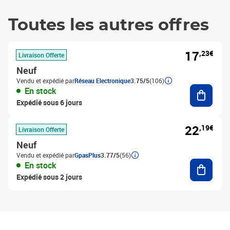
Toutes les autres offres
17
,23€
Livraison Offerte
Neuf
Vendu et expédié par
Réseau Electronique
3.75/5
(106)
Ajouter
En stock
Expédié sous 6 jours
22
,19€
Livraison Offerte
Neuf
Vendu et expédié par
GpasPlus
3.77/5
(56)
Ajouter
En stock
Expédié sous 2 jours