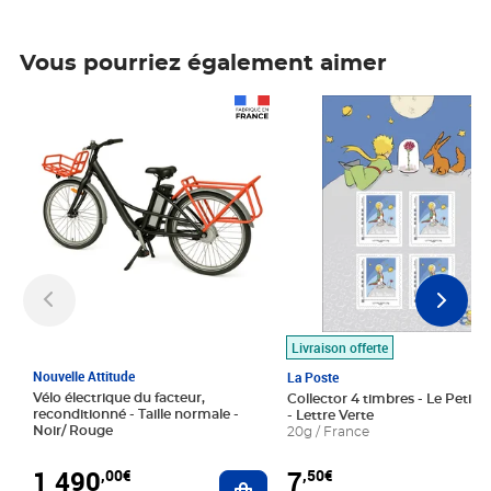
Vous pourriez également aimer
Prix 1 490,00€
Prix 7,50€
Livraison offerte
Nouvelle Attitude
La Poste
Vélo électrique du facteur,
Collector 4 timbres - Le Petit P
reconditionné - Taille normale -
- Lettre Verte
Noir/ Rouge
20g / France
1 490
7
,00€
,50€
Ajouter au panier