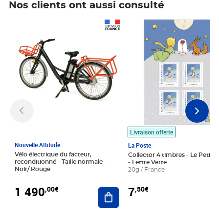
Nos clients ont aussi consulté
Prix 1 490,00€
Prix 7,50€
Livraison offerte
Nouvelle Attitude
La Poste
Vélo électrique du facteur,
Collector 4 timbres - Le Petit P
reconditionné - Taille normale -
- Lettre Verte
Noir/ Rouge
20g / France
1 490
7
,00€
,50€
Ajouter au panier