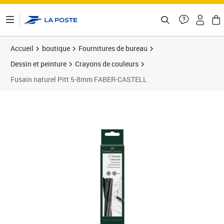
ontenu de la page
Accueil
boutique
Fournitures de bureau
Dessin et peinture
Crayons de couleurs
Fusain naturel Pitt 5-8mm FABER-CASTELL
Prix 11,57€
Prix 1
Prix 2