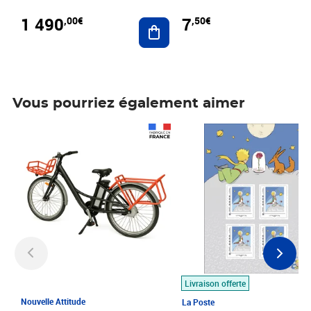
1 490
7
,00€
,50€
Ajouter au panier
Vous pourriez également aimer
Prix 1 490,00€
Prix 7,50€
Livraison offerte
Nouvelle Attitude
La Poste