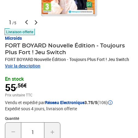
1
/5
Livraison offerte
Microids
FORT BOYARD Nouvelle Édition - Toujours
Plus Fort ! Jeu Switch
FORT BOYARD Nouvelle Édition - Toujours Plus Fort ! Jeu Switch
Voir la description
En stock
55
,56€
Prix unitaire TTC
Vendu et expédié par
Réseau Electronique
3.75/5
(106)
Expédié sous 4 jours
livraison offerte
Quantité : 1
Quantité