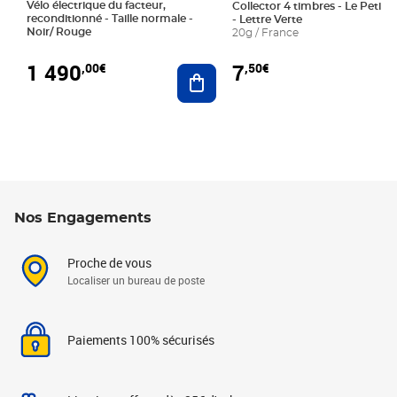
Vélo électrique du facteur,
Collector 4 timbres - Le Petit P
reconditionné - Taille normale -
- Lettre Verte
Noir/ Rouge
20g / France
1 490
7
,00€
,50€
Ajouter au panier
Nos Engagements
Proche de vous
Localiser un bureau de poste
Paiements 100% sécurisés