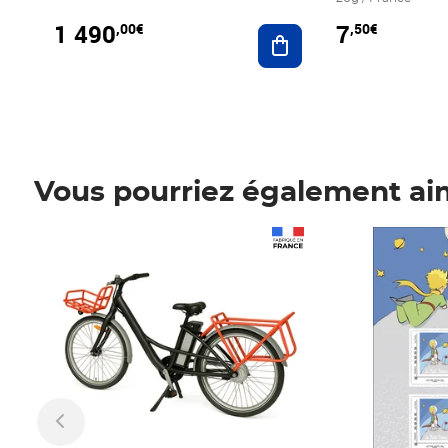
1 490
7
,00€
,50€
Ajouter au panier
Vous pourriez également ai
Prix 1 490,00€
Prix 7,50€