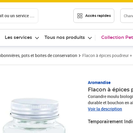
t ou un service ....
Chang
Accès rapides
Les services
Tous nos produits
Collection Pet
bonnières, pots et boites de conservation
Flacon à épices poudreur +
Aromandise
Flacon à épices
Coriandre moulu biologi
durable et bouchon en a
poudre et aromates en m
Voir la description
les placards. Idéal pour
Temporairement Indi
cm, contenance 120 ml. 
protection transparente 