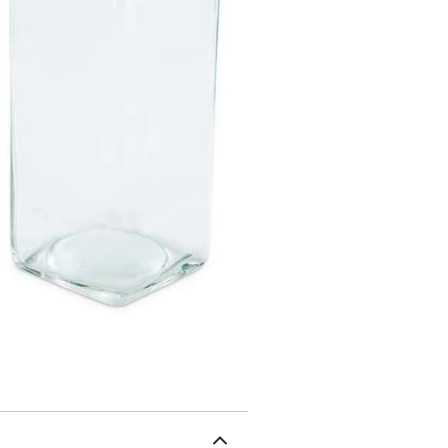
que vous pouvez compost
comprend une étiquette e
voyez clairement le nom 