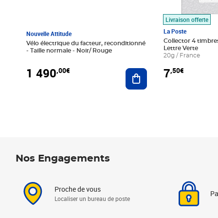
Livraison offerte
La Poste
Nouvelle Attitude
Collector 4 timbres
Vélo électrique du facteur, reconditionné
Lettre Verte
- Taille normale - Noir/ Rouge
20g / France
1 490
7
,00€
,50€
Ajouter au panier
Nos Engagements
Proche de vous
Pa
Localiser un bureau de poste