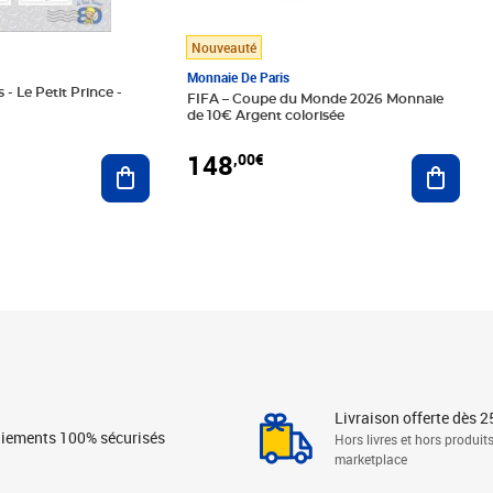
Nouveauté
Monnaie De Paris
 - Le Petit Prince -
FIFA – Coupe du Monde 2026 Monnaie
de 10€ Argent colorisée
148
,00€
Ajouter au panier
Ajoute
Livraison offerte dès 2
iements 100% sécurisés
Hors livres et hors produit
marketplace