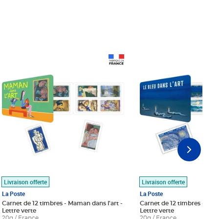
Prix 18,24€
Prix 18,24€
Livraison offerte
Livraison offerte
La Poste
La Poste
Carnet de 12 timbres - Maman dans l'art -
Carnet de 12 timbres - Le bl
Lettre verte
Lettre verte
20g / France
20g / France