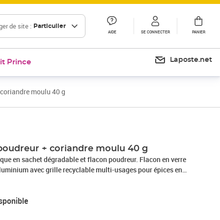
er de site :
Particulier
AIDE
SE CONNECTER
PANIER
Laposte.net
it Prince
 coriandre moulu 40 g
 poudreur + coriandre moulu 40 g
que en sachet dégradable et flacon poudreur. Flacon en verre
luminium avec grille recyclable multi-usages pour épices en
orceaux. Sa forme carrée permet de gagner de la place dans
 stocker Les épices en poudre. Hauteur 10,5 cm, largeur 4,5
sponible
La coriandre moulue bio 40 g est emballé dans une
biosourcée à partir de cellules végétales, le CelloCompost,