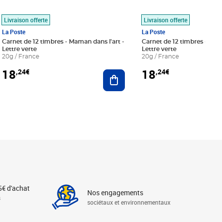
Livraison offerte
Livraison offerte
La Poste
La Poste
Carnet de 12 timbres - Maman dans l'art -
Carnet de 12 timbres - Le bl
Lettre verte
Lettre verte
20g / France
20g / France
18
18
,24€
,24€
r au panier
Ajouter au panier
5€ d'achat
Nos engagements
s
sociétaux et environnementaux