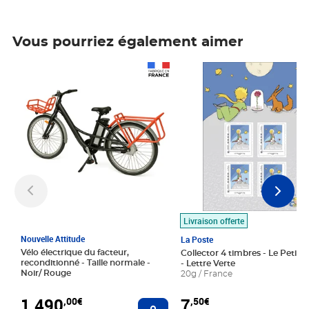
Vous pourriez également aimer
Prix 1 490,00€
Prix 7,50€
Livraison offerte
Nouvelle Attitude
La Poste
Vélo électrique du facteur,
Collector 4 timbres - Le Petit P
reconditionné - Taille normale -
- Lettre Verte
Noir/ Rouge
20g / France
1 490
7
,00€
,50€
Ajouter au panier