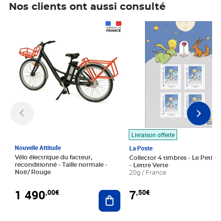
Nos clients ont aussi consulté
Prix 1 490,00€
Prix 7,50€
Livraison offerte
Nouvelle Attitude
La Poste
Vélo électrique du facteur,
Collector 4 timbres - Le Petit P
reconditionné - Taille normale -
- Lettre Verte
Noir/ Rouge
20g / France
1 490
7
,00€
,50€
Ajouter au panier