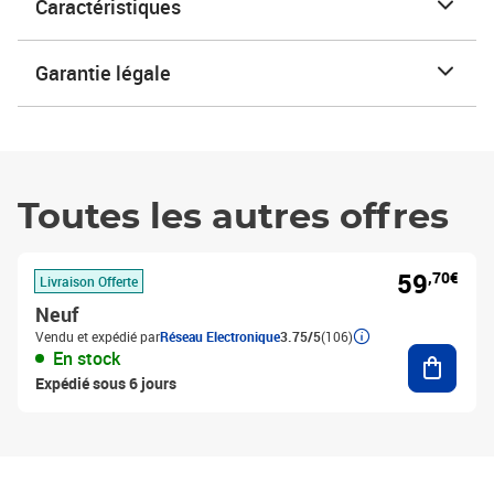
Caractéristiques
Garantie légale
Toutes les autres offres
59
,70€
Livraison Offerte
Neuf
Vendu et expédié par
Réseau Electronique
3.75/5
(106)
Ajouter
En stock
Expédié sous 6 jours