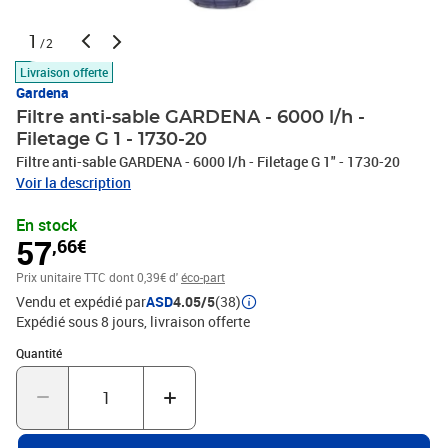
1
/2
Livraison offerte
Gardena
Filtre anti-sable GARDENA - 6000 l/h -
Filetage G 1 - 1730-20
Filtre anti-sable GARDENA - 6000 l/h - Filetage G 1" - 1730-20
Voir la description
En stock
57
,66€
Prix unitaire TTC
dont 0,39€ d'
éco-part
Vendu et expédié par
ASD
4.05/5
(38)
Expédié sous 8 jours
livraison offerte
Quantité : 1
Quantité