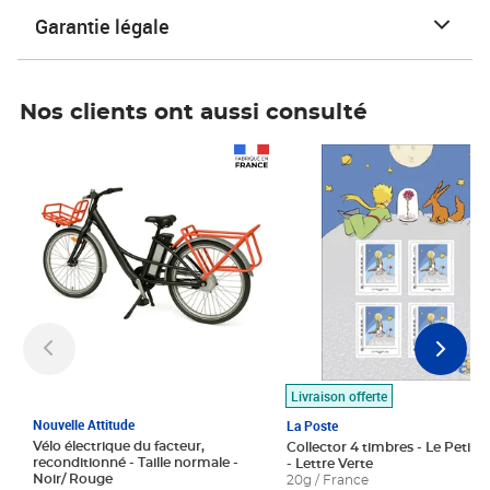
Garantie légale
Nos clients ont aussi consulté
Prix 1 490,00€
Prix 7,50€
Livraison offerte
Nouvelle Attitude
La Poste
Vélo électrique du facteur,
Collector 4 timbres - Le Petit P
reconditionné - Taille normale -
- Lettre Verte
Noir/ Rouge
20g / France