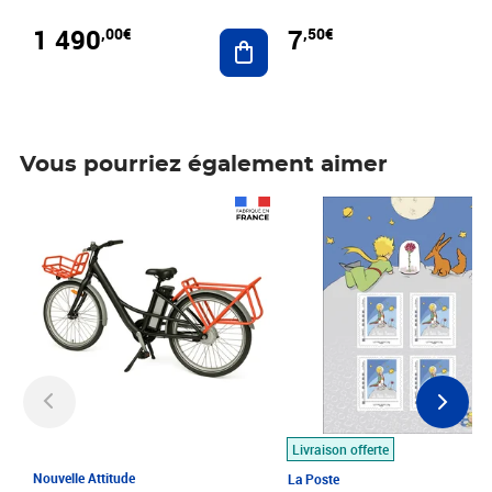
1 490
7
,00€
,50€
Ajouter au panier
Vous pourriez également aimer
Prix 1 490,00€
Prix 7,50€
Livraison offerte
Nouvelle Attitude
La Poste