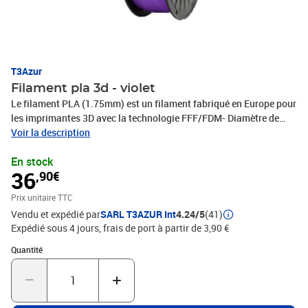
T3Azur
Filament pla 3d - violet
Le filament PLA (1.75mm) est un filament fabriqué en Europe pour
les imprimantes 3D avec la technologie FFF/FDM- Diamètre de
1,75 mm- Bobine de 1000 grammes.
Voir la description
En stock
36
,90€
Prix unitaire TTC
Vendu et expédié par
SARL T3AZUR Int
4.24/5
(41)
Expédié sous 4 jours, frais de port à partir de 3,90 €
Quantité : 1
Quantité