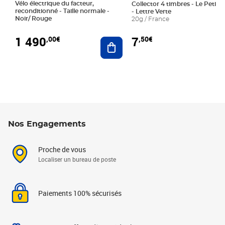
Vélo électrique du facteur,
Collector 4 timbres - Le Petit P
reconditionné - Taille normale -
- Lettre Verte
Noir/ Rouge
20g / France
1 490
7
,00€
,50€
Ajouter au panier
Nos Engagements
Proche de vous
Localiser un bureau de poste
Paiements 100% sécurisés