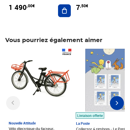
1 490
7
,00€
,50€
Ajouter au panier
Vous pourriez également aimer
Prix 1 490,00€
Prix 7,50€
Livraison offerte
Nouvelle Attitude
La Poste
Vélo électrique du facteur,
Collector 4 timbres - Le Petit P