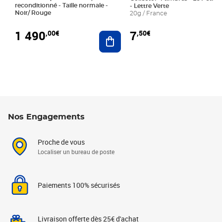
reconditionné - Taille normale -
- Lettre Verte
Noir/ Rouge
20g / France
1 490
7
,00€
,50€
Ajouter au panier
Nos Engagements
Proche de vous
Localiser un bureau de poste
Paiements 100% sécurisés
Livraison offerte dès 25€ d'achat