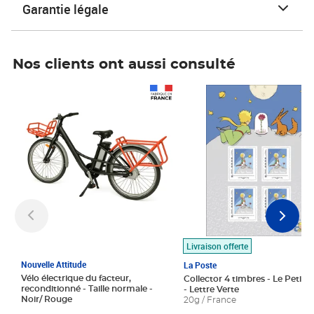
Garantie légale
Nos clients ont aussi consulté
Prix 1 490,00€
Prix 7,50€
Livraison offerte
Nouvelle Attitude
La Poste
Vélo électrique du facteur,
Collector 4 timbres - Le Petit P
reconditionné - Taille normale -
- Lettre Verte
Noir/ Rouge
20g / France