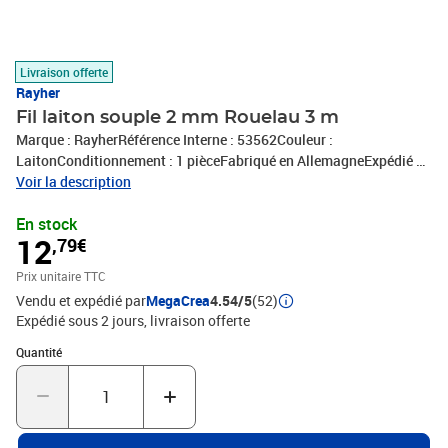
Livraison offerte
Rayher
Fil laiton souple 2 mm Rouelau 3 m
Marque : RayherRéférence Interne : 53562Couleur :
LaitonConditionnement : 1 pièceFabriqué en AllemagneExpédié de
France par notre entrepot Lyonnais
Voir la description
En stock
12
,79€
Prix unitaire TTC
Vendu et expédié par
MegaCrea
4.54/5
(52)
Expédié sous 2 jours
livraison offerte
Quantité : 1
Quantité