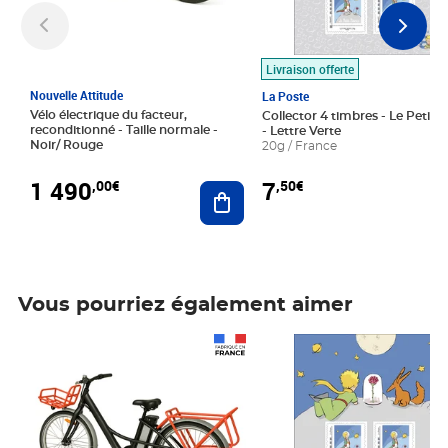
Livraison offerte
Nouvelle Attitude
La Poste
Vélo électrique du facteur,
Collector 4 timbres - Le Petit P
reconditionné - Taille normale -
- Lettre Verte
Noir/ Rouge
20g / France
1 490
7
,00€
,50€
Ajouter au panier
Vous pourriez également aimer
Prix 1 490,00€
Prix 7,50€