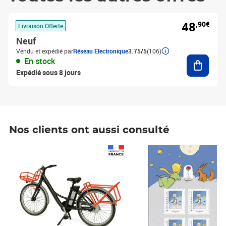
48
,90€
Livraison Offerte
Neuf
Vendu et expédié par
Réseau Electronique
3.75/5
(106)
Ajouter
En stock
Expédié sous 8 jours
Nos clients ont aussi consulté
Prix 1 490,00€
Prix 7,50€