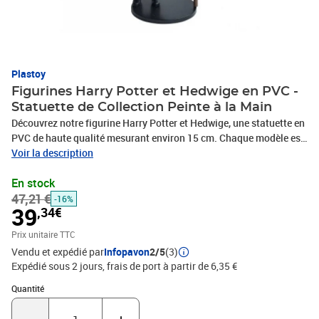
Plastoy
Figurines Harry Potter et Hedwige en PVC -
Statuette de Collection Peinte à la Main
Découvrez notre figurine Harry Potter et Hedwige, une statuette en
PVC de haute qualité mesurant environ 15 cm. Chaque modèle est
soigneusement peint à la main, garantissant des détails
Voir la description
époustouflants. Cette figurine est sous licence officielle, ce qui en
En stock
fait un ajout parfait à toute collection de fans de Harry Potter.
47,21 €
Idéale pour les décorations ou comme cadeau pour les passionnés
-16%
39
,34€
de la série, cette statuette apportera magie et charme à votre
espace.
Prix unitaire TTC
Vendu et expédié par
Infopavon
2/5
(3)
Expédié sous 2 jours, frais de port à partir de 6,35 €
Quantité : 1
Quantité