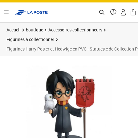
ontenu de la page
Accueil
boutique
Accessoires collectionneurs
Figurines à collectionner
Figurines Harry Potter et Hedwige en PVC - Statuette de Collection P
Prix barré 47,21 €
Prix 39,34€
Prix 4