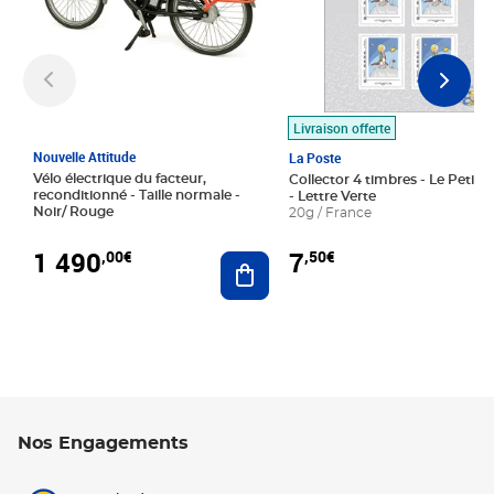
Livraison offerte
Nouvelle Attitude
La Poste
Vélo électrique du facteur,
Collector 4 timbres - Le Petit P
reconditionné - Taille normale -
- Lettre Verte
Noir/ Rouge
20g / France
1 490
7
,00€
,50€
Ajouter au panier
Nos Engagements