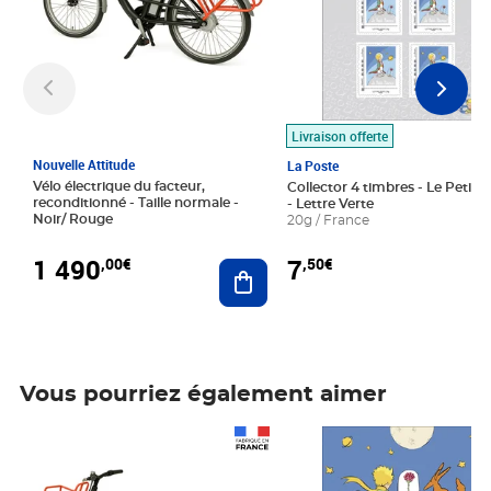
Livraison offerte
Nouvelle Attitude
La Poste
Vélo électrique du facteur,
Collector 4 timbres - Le Petit P
reconditionné - Taille normale -
- Lettre Verte
Noir/ Rouge
20g / France
1 490
7
,00€
,50€
Ajouter au panier
Vous pourriez également aimer
Prix 1 490,00€
Prix 7,50€