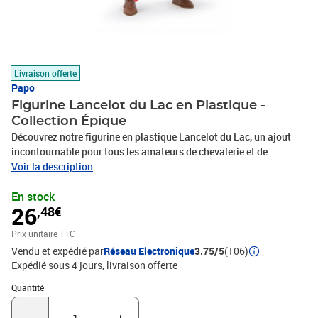
Livraison offerte
Papo
Figurine Lancelot du Lac en Plastique -
Collection Épique
Découvrez notre figurine en plastique Lancelot du Lac, un ajout
incontournable pour tous les amateurs de chevalerie et de
légendes arthuriennes. Avec des détails soignés et un design
Voir la description
captivant, cette figurine représente le célèbre chevalier dans toute
En stock
sa gloire. Idéale pour les collectionneurs ou comme pièce
26
,48€
décorative, elle apportera une touche d'élégance et de mystère à
votre espace. Ne manquez pas l'occasion de posséder un symbole
Prix unitaire TTC
de bravoure et de loyauté.
Vendu et expédié par
Réseau Electronique
3.75/5
(106)
Expédié sous 4 jours
livraison offerte
Quantité : 1
Quantité