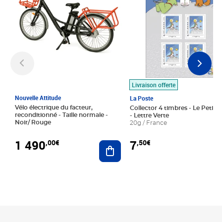
Livraison offerte
Nouvelle Attitude
La Poste
Vélo électrique du facteur,
Collector 4 timbres - Le Petit P
reconditionné - Taille normale -
- Lettre Verte
Noir/ Rouge
20g / France
1 490
7
,00€
,50€
Ajouter au panier