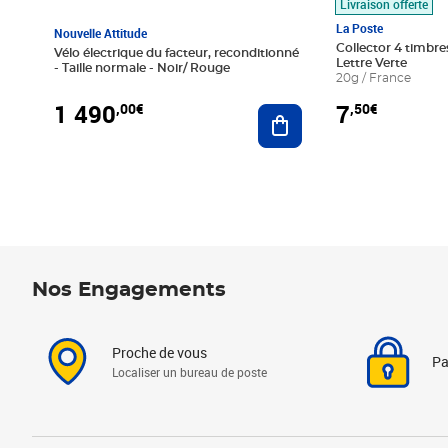
Livraison offerte
La Poste
Nouvelle Attitude
Collector 4 timbres
Vélo électrique du facteur, reconditionné
Lettre Verte
- Taille normale - Noir/ Rouge
20g / France
1 490
7
,00€
,50€
Ajouter au panier
Nos Engagements
Proche de vous
Pa
Localiser un bureau de poste