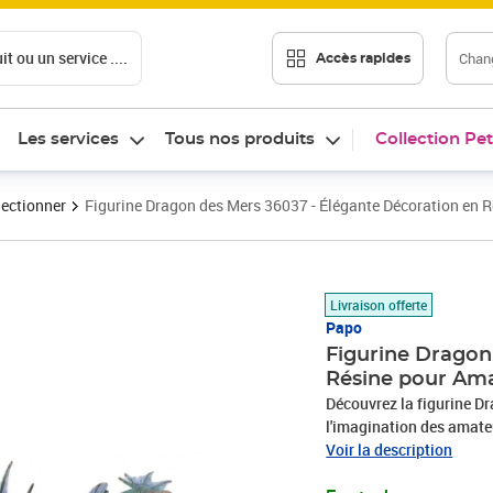
t ou un service ....
Chang
Accès rapides
Les services
Tous nos produits
Collection Pet
lectionner
Figurine Dragon des Mers 36037 - Élégante Décoration en R
Prix 56,25€
Livraison offerte
Papo
Figurine Dragon
Résine pour Ama
Découvrez la figurine D
l'imagination des amate
haute qualité, cette figu
Voir la description
comme cadeau pour un pa