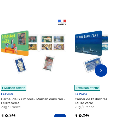
Prix 18,24€
Prix 18,24€
Livraison offerte
Livraison offerte
La Poste
La Poste
Carnet de 12 timbres - Maman dans l'art -
Carnet de 12 timbres - Le bl
Lettre verte
Lettre verte
20g / France
20g / France
18
18
,24€
,24€
r au panier
Ajouter au panier