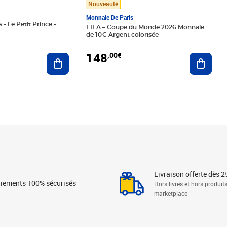
Nouveauté
Monnaie De Paris
 - Le Petit Prince -
FIFA – Coupe du Monde 2026 Monnaie
de 10€ Argent colorisée
148
,00€
Ajouter au panier
Ajoute
Livraison offerte dès 2
iements 100% sécurisés
Hors livres et hors produit
marketplace