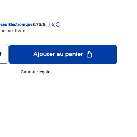
pportera une touche d'originalité à votre espace. Ajoutez un
 collection dès aujourd'hui!
eau Electronique
3.75/5
(106)
raison offerte
Ajouter au panier
Garantie légale