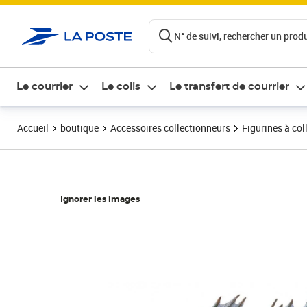
ontenu de la page
N° de suivi, rechercher un produi
Le courrier
Le colis
Le transfert de courrier
Accueil
boutique
Accessoires collectionneurs
Figurines à col
Ignorer les images