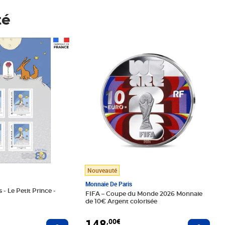
té
Prix 148,00€
Nouveauté
Monnaie De Paris
 - Le Petit Prince -
FIFA – Coupe du Monde 2026 Monnaie
de 10€ Argent colorisée
148
,00€
Ajouter au panier
Ajoute