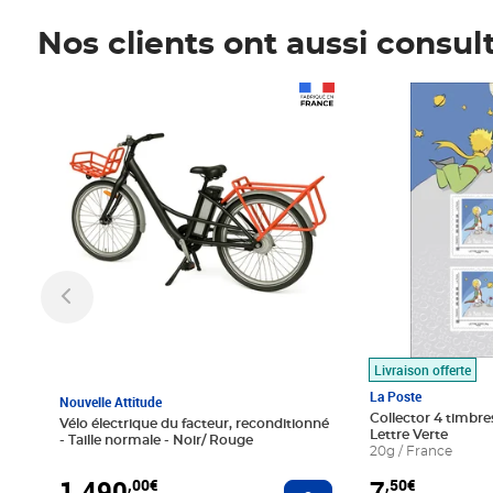
Nos clients ont aussi consul
Prix 1 490,00€
Prix 7,50€
Livraison offerte
La Poste
Nouvelle Attitude
Collector 4 timbres
Vélo électrique du facteur, reconditionné
Lettre Verte
- Taille normale - Noir/ Rouge
20g / France
1 490
7
,00€
,50€
Ajouter au panier