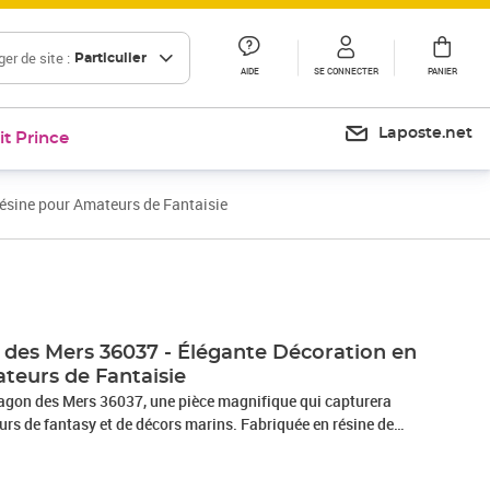
er de site :
Particulier
AIDE
SE CONNECTER
PANIER
Laposte.net
it Prince
ésine pour Amateurs de Fantaisie
 des Mers 36037 - Élégante Décoration en
teurs de Fantaisie
ragon des Mers 36037, une pièce magnifique qui capturera
urs de fantasy et de décors marins. Fabriquée en résine de
rine détaillée est parfaite pour embellir votre intérieur ou
ssionné de dragons. Avec ses finitions soignées et son