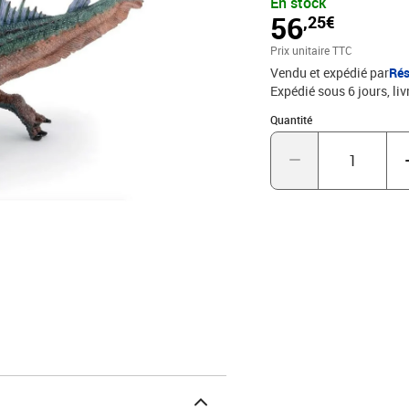
En stock
design captivant, elle a
56
,25€
élément mythique à votre
Prix unitaire TTC
Vendu et expédié par
Rés
Expédié sous 6 jours
liv
Quantité : 1
Quantité