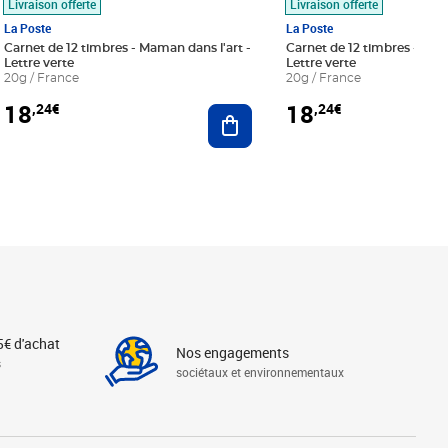
Livraison offerte
Livraison offerte
La Poste
La Poste
Carnet de 12 timbres - Maman dans l'art -
Carnet de 12 timbres - Le bl
Lettre verte
Lettre verte
20g / France
20g / France
18
18
,24€
,24€
r au panier
Ajouter au panier
5€ d'achat
Nos engagements
s
sociétaux et environnementaux
Linkedin
Instagram
X
Tiktok
Facebook
Youtube
Threads