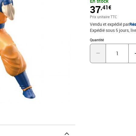
En stock
passionnés d'animation 
37
,41€
collection et revivez le
Prix unitaire TTC
Vendu et expédié par
Rés
Expédié sous 5 jours
liv
Quantité : 1
Quantité