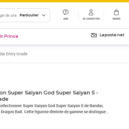
er de site :
Particulier
AIDE
SE CONNECTER
PANIER
Laposte.net
it Prince
dai Entry Grade
ion Super Saiyan God Super Saiyan S -
ade
 collectionner Super Saiyan God Super Saiyan S de Bandai,
e Dragon Ball. Cette figurine d'entrée de gamme se distingue
arron et orange, et est recommandée pour les adultes et les
 1 kg, elle est idéale pour les collectionneurs et les