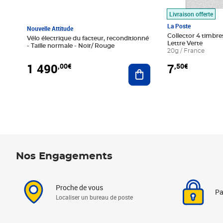
Livraison offerte
La Poste
Nouvelle Attitude
Collector 4 timbres
Vélo électrique du facteur, reconditionné
Lettre Verte
- Taille normale - Noir/ Rouge
20g / France
1 490
7
,00€
,50€
Ajouter au panier
Nos Engagements
Proche de vous
Pa
Localiser un bureau de poste