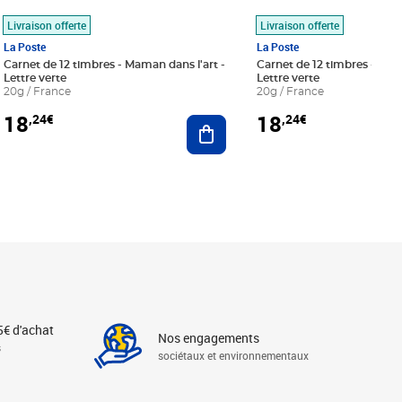
Livraison offerte
Livraison offerte
La Poste
La Poste
Carnet de 12 timbres - Maman dans l'art -
Carnet de 12 timbres - Le bl
Lettre verte
Lettre verte
20g / France
20g / France
18
18
,24€
,24€
r au panier
Ajouter au panier
5€ d'achat
Nos engagements
s
sociétaux et environnementaux