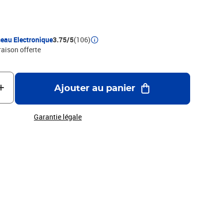
japonaise. Ajoutez cette pièce emblématique à votre
s moments épiques de votre série préférée.
eau Electronique
3.75/5
(106)
raison offerte
Ajouter au panier
Garantie légale