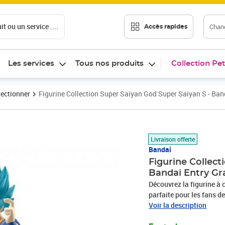
t ou un service ....
Chang
Accès rapides
Les services
Tous nos produits
Collection Pet
lectionner
Figurine Collection Super Saiyan God Super Saiyan S - Ban
Prix 37,41€
Livraison offerte
Bandai
Figurine Collect
Bandai Entry Gr
Découvrez la figurine à
parfaite pour les fans d
par ses couleurs vives m
Voir la description
enfants. Avec un poids de