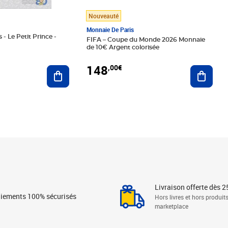
Nouveauté
Monnaie De Paris
 - Le Petit Prince -
FIFA – Coupe du Monde 2026 Monnaie
de 10€ Argent colorisée
148
,00€
Ajouter au panier
Ajoute
Livraison offerte dès 2
iements 100% sécurisés
Hors livres et hors produit
marketplace