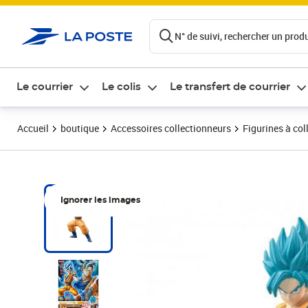
ontenu de la page
N° de suivi, rechercher un produi
Le courrier
Le colis
Le transfert de courrier
Accueil
boutique
Accessoires collectionneurs
Figurines à col
Ignorer les images