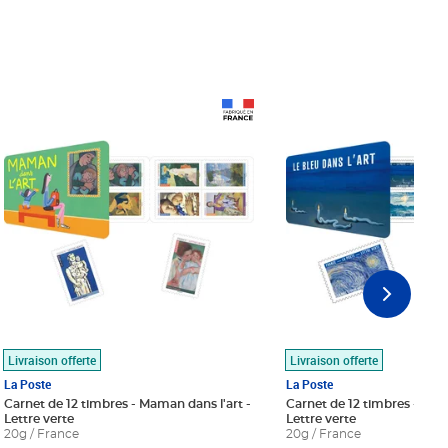
Prix 18,24€
Prix 18,24€
Livraison offerte
Livraison offerte
La Poste
La Poste
Carnet de 12 timbres - Maman dans l'art -
Carnet de 12 timbres - Le bl
Lettre verte
Lettre verte
20g / France
20g / France