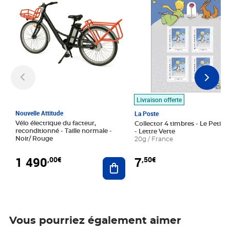
Livraison offerte
Nouvelle Attitude
La Poste
Vélo électrique du facteur,
Collector 4 timbres - Le Petit P
reconditionné - Taille normale -
- Lettre Verte
Noir/ Rouge
20g / France
1 490
7
,00€
,50€
Ajouter au panier
Vous pourriez également aimer