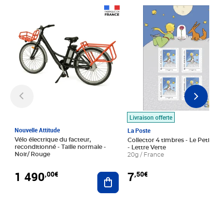
Prix 1 490,00€
Prix 7,50€
Livraison offerte
Nouvelle Attitude
La Poste
Vélo électrique du facteur,
Collector 4 timbres - Le Petit P
reconditionné - Taille normale -
- Lettre Verte
Noir/ Rouge
20g / France
1 490
7
,00€
,50€
Ajouter au panier