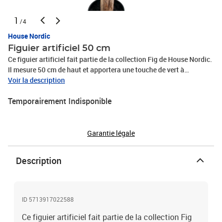
1
/4
House Nordic
Figuier artificiel 50 cm
Ce figuier artificiel fait partie de la collection Fig de House Nordic.
Il mesure 50 cm de haut et apportera une touche de vert à
n'importe quel espace de votre maison. Si vous avez déjà essayé,
Voir la description
mais que vous n'avez pas la main verte, ce figuier est un bon
Temporairement Indisponible
substitut. Fabriqué en polyester et en plastique, il est facile à
nettoyer et nécessite très peu d'entretien par rapport aux vraies
plantes.
Garantie légale
Description
ID 5713917022588
Ce figuier artificiel fait partie de la collection Fig