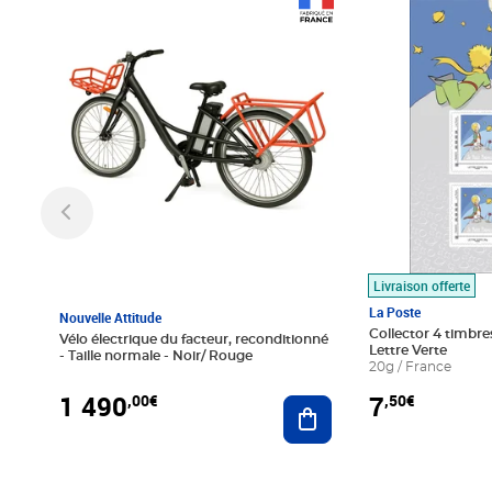
Prix 1 490,00€
Prix 7,50€
Livraison offerte
La Poste
Nouvelle Attitude
Collector 4 timbres
Vélo électrique du facteur, reconditionné
Lettre Verte
- Taille normale - Noir/ Rouge
20g / France
1 490
7
,00€
,50€
Ajouter au panier