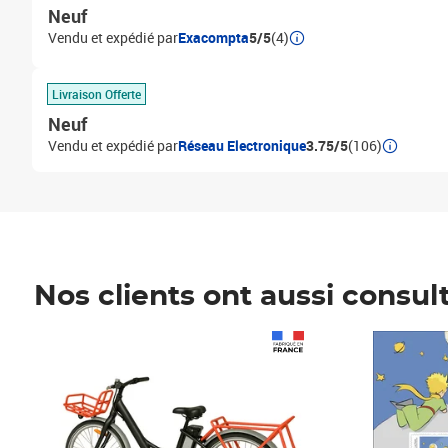
Neuf
Vendu et expédié par
Exacompta
5/5
(4)
Livraison Offerte
Neuf
Vendu et expédié par
Réseau Electronique
3.75/5
(106)
Nos clients ont aussi consul
Prix 1 490,00€
Prix 7,50€