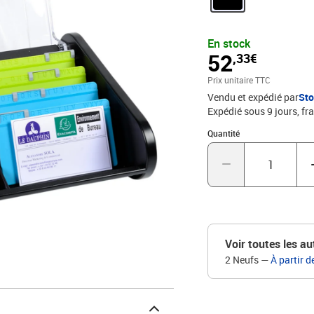
En stock
52
,33€
Prix unitaire TTC
Vendu et expédié par
St
Expédié sous 9 jours, fra
Quantité : 1
Quantité
Voir toutes les au
2 Neufs
—
À partir d