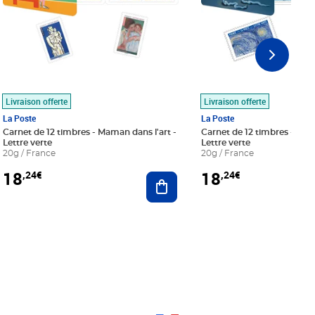
Livraison offerte
Livraison offerte
La Poste
La Poste
Carnet de 12 timbres - Maman dans l'art -
Carnet de 12 timbres - Le bl
Lettre verte
Lettre verte
20g / France
20g / France
18
18
,24€
,24€
r au panier
Ajouter au panier