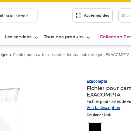
t ou un service ....
Chang
Accès rapides
Les services
Tous nos produits
Collection Pet
adges
Fichier pour cartes de visite Iderama noir/arlequin EXACOMPTA
Prix 52,33€
Exacompta
Fichier pour car
EXACOMPTA
Fichier pour cartes de v
Voir la description
Couleur :
Noir