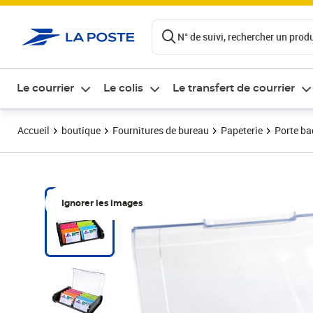
ontenu de la page
N° de suivi, rechercher un produi
Le courrier
Le colis
Le transfert de courrier
Accueil
boutique
Fournitures de bureau
Papeterie
Porte b
Ignorer les images