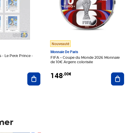
Nouveauté
Monnaie De Paris
 - Le Petit Prince -
FIFA – Coupe du Monde 2026 Monnaie
de 10€ Argent colorisée
148
,00€
Ajouter au panier
Ajoute
mer