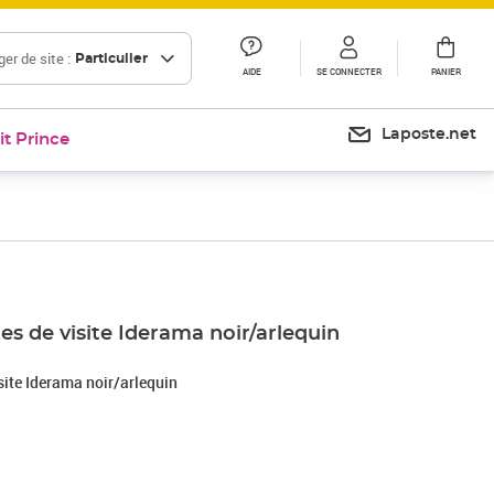
er de site :
Particulier
AIDE
SE CONNECTER
PANIER
Laposte.net
it Prince
Prix 52,83€
Prix 69,26€
tes de visite Iderama noir/arlequin
isite Iderama noir/arlequin