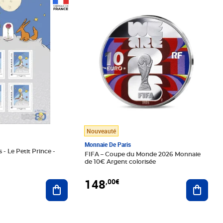
Prix 148,00€
Nouveauté
Monnaie De Paris
 - Le Petit Prince -
FIFA – Coupe du Monde 2026 Monnaie
de 10€ Argent colorisée
148
,00€
Ajouter au panier
Ajoute