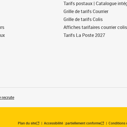
Tarifs postaux | Catalogue intég
Grille de tarifs Courrier
Grille de tarifs Colis
urs
Affiches tarifaires courrier colis
eux
Tarifs La Poste 2027
 recrute
Plan du site
Accessibilité : partiellement conforme
Conditions 