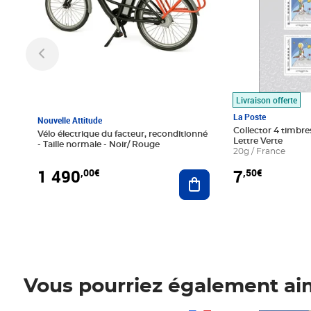
Livraison offerte
La Poste
Nouvelle Attitude
Collector 4 timbres
Vélo électrique du facteur, reconditionné
Lettre Verte
- Taille normale - Noir/ Rouge
20g / France
1 490
7
,00€
,50€
Ajouter au panier
Vous pourriez également ai