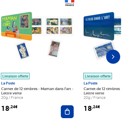
Prix 18,24€
Prix 18,24€
Livraison offerte
Livraison offerte
La Poste
La Poste
Carnet de 12 timbres - Maman dans l'art -
Carnet de 12 timbres - Le bl
Lettre verte
Lettre verte
20g / France
20g / France
18
18
,24€
,24€
r au panier
Ajouter au panier