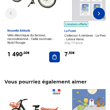
Livraison offerte
Nouvelle Attitude
La Poste
Vélo électrique du facteur,
Collector 4 timbres - Le Petit P
reconditionné - Taille normale -
- Lettre Verte
Noir/ Rouge
20g / France
1 490
7
,00€
,50€
Ajouter au panier
Vous pourriez également aimer
Prix 1 490,00€
Prix 7,50€