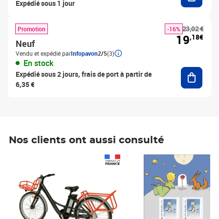
Expédié sous 1 jour
23,02 €
Promotion
-16%
19
,18€
Neuf
Vendu et expédié par
Infopavon
2/5
(3)
En stock
Ajouter
Expédié sous 2 jours, frais de port à partir de
6,35 €
Nos clients ont aussi consulté
Prix 1 490,00€
Prix 7,50€