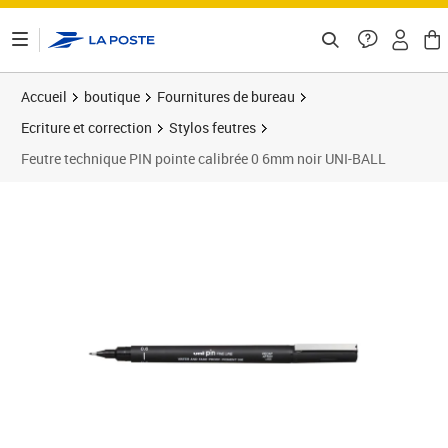
ontenu de la page
Accueil
boutique
Fournitures de bureau
Ecriture et correction
Stylos feutres
Feutre technique PIN pointe calibrée 0 6mm noir UNI-BALL
Prix 4,46€
Prix 1
Prix 6
Prix 2
Prix 1
Prix b
Prix 1