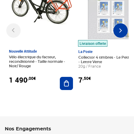
Livraison offerte
Nouvelle Attitude
La Poste
Vélo électrique du facteur,
Collector 4 timbres - Le Petit P
reconditionné - Taille normale -
- Lettre Verte
Noir/ Rouge
20g / France
1 490
7
,00€
,50€
Ajouter au panier
Nos Engagements