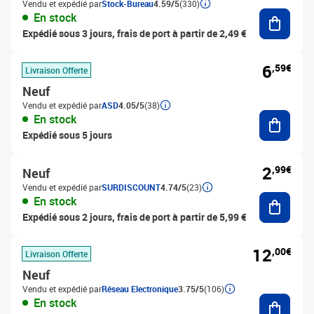
Vendu et expédié par
Stock-Bureau
4.59/5
(330)
Ajouter
En stock
Expédié sous 3 jours, frais de port à partir de 2,49 €
6
,59€
Livraison Offerte
Neuf
Vendu et expédié par
ASD
4.05/5
(38)
Ajouter
En stock
Expédié sous 5 jours
2
,99€
Neuf
Vendu et expédié par
SURDISCOUNT
4.74/5
(23)
Ajouter
En stock
Expédié sous 2 jours, frais de port à partir de 5,99 €
12
,00€
Livraison Offerte
Neuf
Vendu et expédié par
Réseau Electronique
3.75/5
(106)
Ajouter
En stock