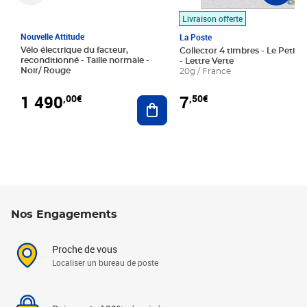
Livraison offerte
Nouvelle Attitude
La Poste
Vélo électrique du facteur,
Collector 4 timbres - Le Petit P
reconditionné - Taille normale -
- Lettre Verte
Noir/ Rouge
20g / France
1 490
7
,00€
,50€
Ajouter au panier
Nos Engagements
Proche de vous
Localiser un bureau de poste