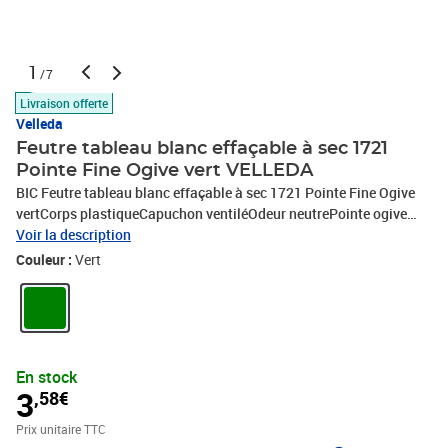
1
/7
Livraison offerte
Velleda
Feutre tableau blanc effaçable à sec 1721
Pointe Fine Ogive vert VELLEDA
BIC Feutre tableau blanc effaçable à sec 1721 Pointe Fine Ogive
vertCorps plastiqueCapuchon ventiléOdeur neutrePointe ogive
fine 2,8mmEncre à base d'alcool s'effacant facilement -Couleur
Voir la description
vive- vert
Couleur :
Vert
En stock
3
,58€
Prix unitaire TTC