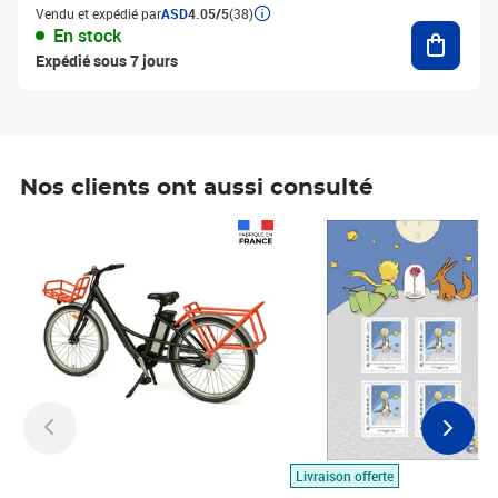
Vendu et expédié par
ASD
4.05/5
(38)
Ajouter
En stock
Expédié sous 7 jours
Nos clients ont aussi consulté
Prix 1 490,00€
Prix 7,50€
Livraison offerte