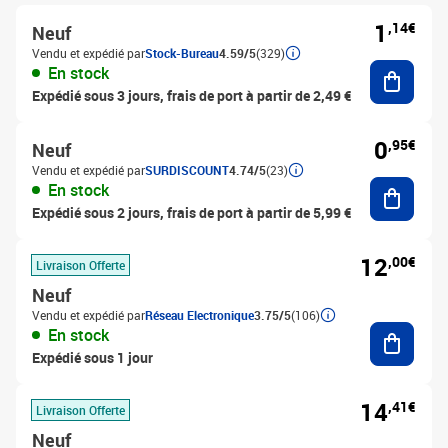
1
,14€
Neuf
Vendu et expédié par
Stock-Bureau
4.59/5
(329)
Ajouter
En stock
Expédié sous 3 jours, frais de port à partir de 2,49 €
0
,95€
Neuf
Vendu et expédié par
SURDISCOUNT
4.74/5
(23)
Ajouter
En stock
Expédié sous 2 jours, frais de port à partir de 5,99 €
12
,00€
Livraison Offerte
Neuf
Vendu et expédié par
Réseau Electronique
3.75/5
(106)
Ajouter
En stock
Expédié sous 1 jour
14
,41€
Livraison Offerte
Neuf