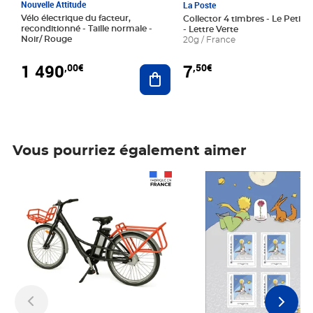
Nouvelle Attitude
La Poste
Vélo électrique du facteur,
Collector 4 timbres - Le Petit P
reconditionné - Taille normale -
- Lettre Verte
Noir/ Rouge
20g / France
1 490
7
,00€
,50€
Ajouter au panier
Vous pourriez également aimer
Prix 1 490,00€
Prix 7,50€