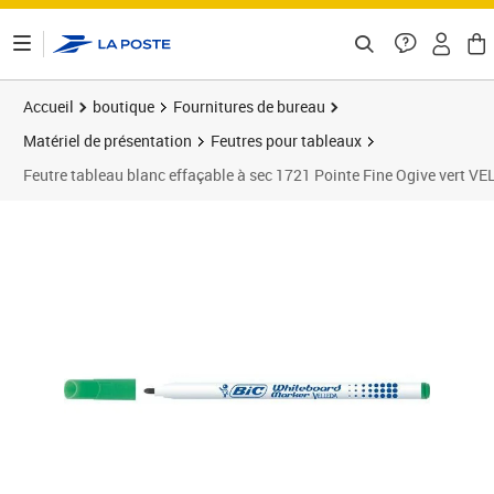
ontenu de la page
Accueil
boutique
Fournitures de bureau
Matériel de présentation
Feutres pour tableaux
Feutre tableau blanc effaçable à sec 1721 Pointe Fine Ogive vert V
Prix 3,58€
Prix 1
Prix 0
Prix 1
Prix 1