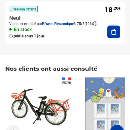
18
,26€
Livraison Offerte
Neuf
Vendu et expédié par
Réseau Electronique
3.75/5
(106)
Ajouter
En stock
Expédié sous 1 jour
Nos clients ont aussi consulté
Prix 1 490,00€
Prix 7,50€