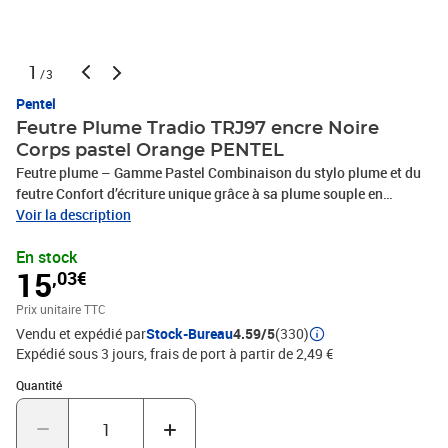
1
/3
Pentel
Feutre Plume Tradio TRJ97 encre Noire
Corps pastel Orange PENTEL
Feutre plume – Gamme Pastel Combinaison du stylo plume et du
feutre Confort d’écriture unique grâce à sa plume souple en
plastique. La plume s’adapte à votre écriture Ideal pour l’écriture et
Voir la description
même le dessin. Trait fin à épais. Idéal pour gaucher et droitier
En stock
Encre liquide noire. Démarrage instantané Rechargeable : une
15
,03€
nouvelle plume avec chaque recharge (réf : MLJ20) Corps pastel.
Assortis aux stylos plume TRF97Taille de la pointe moyenne
Prix unitaire TTC
Largeur du tracé 0,4-0,7 mm
Vendu et expédié par
Stock-Bureau
4.59/5
(330)
Expédié sous 3 jours, frais de port à partir de 2,49 €
Quantité : 1
Quantité