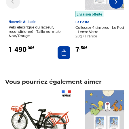
Livraison offerte
Nouvelle Attitude
La Poste
Vélo électrique du facteur,
Collector 4 timbres - Le Petit P
reconditionné - Taille normale -
- Lettre Verte
Noir/ Rouge
20g / France
1 490
7
,00€
,50€
Ajouter au panier
Vous pourriez également aimer
Prix 1 490,00€
Prix 7,50€