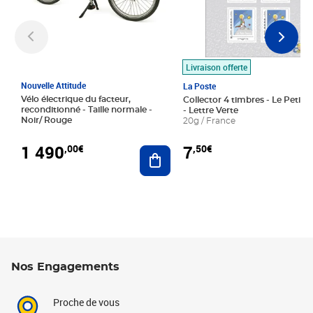
Livraison offerte
Nouvelle Attitude
La Poste
Vélo électrique du facteur,
Collector 4 timbres - Le Petit P
reconditionné - Taille normale -
- Lettre Verte
Noir/ Rouge
20g / France
1 490
7
,00€
,50€
Ajouter au panier
Nos Engagements
Proche de vous