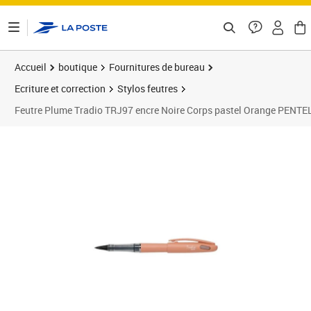
ontenu de la page
Accueil
boutique
Fournitures de bureau
Ecriture et correction
Stylos feutres
Feutre Plume Tradio TRJ97 encre Noire Corps pastel Orange PENTE
Prix 15,03€
Prix 1