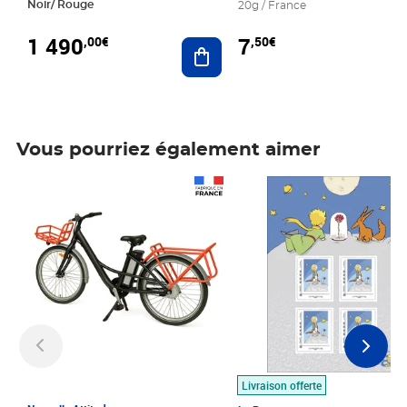
Noir/ Rouge
20g / France
1 490
7
,00€
,50€
Ajouter au panier
Vous pourriez également aimer
Prix 1 490,00€
Prix 7,50€
Livraison offerte