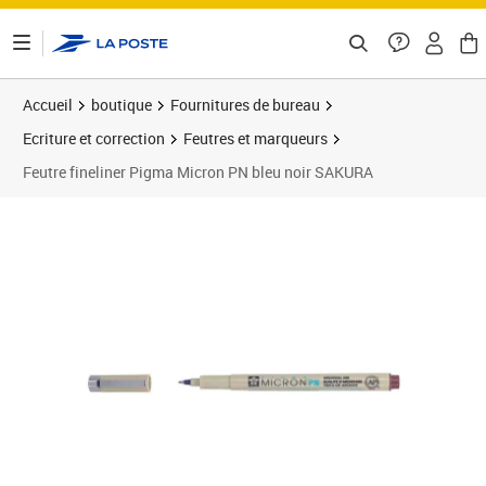
ontenu de la page
Accueil
boutique
Fournitures de bureau
Ecriture et correction
Feutres et marqueurs
Feutre fineliner Pigma Micron PN bleu noir SAKURA
Prix 3,79€
Prix 1