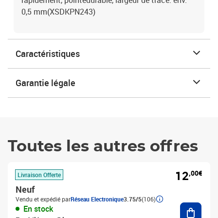
rapidement, pointedurable, largeur de tracé: env.
0,5 mm(XSDKPN243)
Caractéristiques
Garantie légale
Toutes les autres offres
12
,00€
Livraison Offerte
Neuf
Vendu et expédié par
Réseau Electronique
3.75/5
(106)
Ajouter
En stock