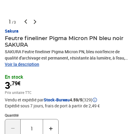
1
/3
Sakura
Feutre fineliner Pigma Micron PN bleu noir
SAKURA
SAKURA Feutre fineliner Pigma Micron PN, bleu noirl'encre de
qualité d'archivage est permanent, résistante àla lumière, à l'eau,
inodore et sèche rapidement, pointedurable, largeur de tracé: env.
Voir la description
0,5 mm(XSDKPN243)
En stock
3
,79€
Prix unitaire TTC
Vendu et expédié par
Stock-Bureau
4.59/5
(329)
Expédié sous 7 jours, frais de port à partir de 2,49 €
Quantité : 1
Quantité