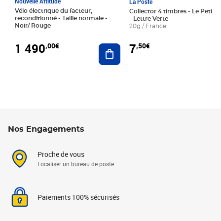
Nouvelle Attitude
La Poste
Vélo électrique du facteur,
Collector 4 timbres - Le Petit P
reconditionné - Taille normale -
- Lettre Verte
Noir/ Rouge
20g / France
1 490
7
,00€
,50€
Ajouter au panier
Nos Engagements
Proche de vous
Localiser un bureau de poste
Paiements 100% sécurisés