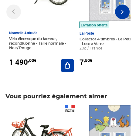
Livraison offerte
Nouvelle Attitude
La Poste
Vélo électrique du facteur,
Collector 4 timbres - Le Petit P
reconditionné - Taille normale -
- Lettre Verte
Noir/ Rouge
20g / France
1 490
7
,00€
,50€
Ajouter au panier
Vous pourriez également aimer
Prix 1 490,00€
Prix 7,50€