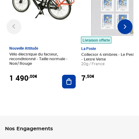
Livraison offerte
Nouvelle Attitude
La Poste
Vélo électrique du facteur,
Collector 4 timbres - Le Petit P
reconditionné - Taille normale -
- Lettre Verte
Noir/ Rouge
20g / France
1 490
7
,00€
,50€
Ajouter au panier
Nos Engagements