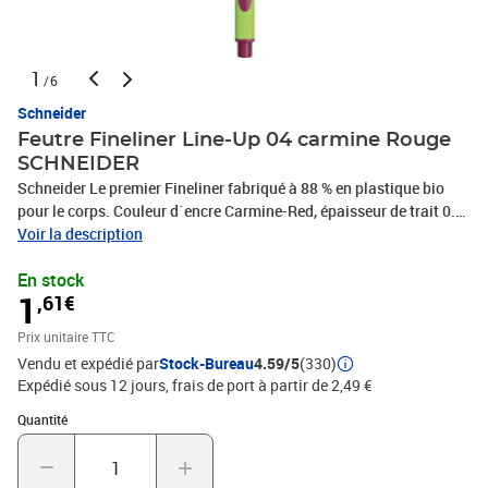
1
/6
Schneider
Feutre Fineliner Line-Up 04 carmine Rouge
SCHNEIDER
Schneider Le premier Fineliner fabriqué à 88 % en plastique bio
pour le corps. Couleur d´encre Carmine-Red, épaisseur de trait 0.4
mm. Avec sa large gamme de couleurs et son dessin fin il est idéal
Voir la description
pour mettre en valeur le dessin et l'écriture. Le modèle cap-off peut
En stock
rester ouvert pendant 2-3 jours sans sécher. Une écriture
1
,61€
décontractée est assurée par le corps triangulaire caoutchouté et
ergonomique.
Prix unitaire TTC
Vendu et expédié par
Stock-Bureau
4.59/5
(330)
Expédié sous 12 jours, frais de port à partir de 2,49 €
Quantité : 1
Quantité