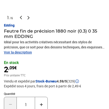
1
/6
Edding
Feutre fin de précision 1880 noir (0.3) 0 35
mm EDDING
Idéal pour les activités créatives nécessitant des stylos de
précision, que ce soit pour des dessins techniques, des esquisses,
des zentangles, des mandalas, des lettrages ou du travail au
Voir la description
pochoir Au bureau ou à la maison, l'encre imperméable et
En stock
résistante à la lumière à base de pigments produit des résultats
2
,09€
précis et de qualité Le feutre fin de précision edding 1880 existe en
noir et se fixe facilement aux poches de chemise grâce à son clip
Prix unitaire TTC
en acier Ce feutre fin est doté d'une pointe de qualité enrobée de
Vendu et expédié par
Stock-Bureau
4.59/5
(329)
métal et offre différentes largeurs de trait fines, de 0,2 mm à 1 mm
Expédié sous 4 jours, frais de port à partir de 2,49 €
Produit de marque de grande qualité fabriqué en Allemagne
Quantité : 1
Quantité