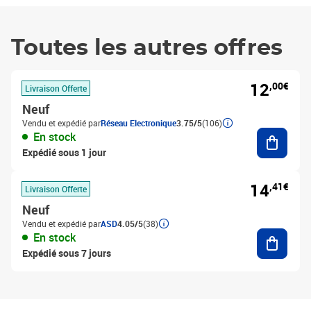
Toutes les autres offres
12
,00€
Livraison Offerte
Neuf
Vendu et expédié par
Réseau Electronique
3.75/5
(106)
Ajouter
En stock
Expédié sous 1 jour
14
,41€
Livraison Offerte
Neuf
Vendu et expédié par
ASD
4.05/5
(38)
Ajouter
En stock
Expédié sous 7 jours