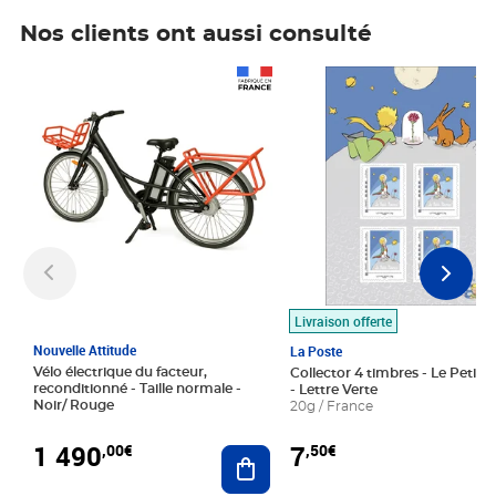
Nos clients ont aussi consulté
Prix 1 490,00€
Prix 7,50€
Livraison offerte
Nouvelle Attitude
La Poste
Vélo électrique du facteur,
Collector 4 timbres - Le Petit P
reconditionné - Taille normale -
- Lettre Verte
Noir/ Rouge
20g / France
1 490
7
,00€
,50€
Ajouter au panier