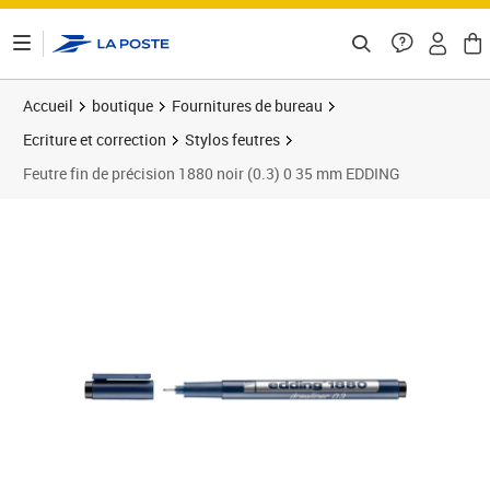
ontenu de la page
Accueil
boutique
Fournitures de bureau
Ecriture et correction
Stylos feutres
Feutre fin de précision 1880 noir (0.3) 0 35 mm EDDING
Prix 2,09€
Prix 1
Prix 1