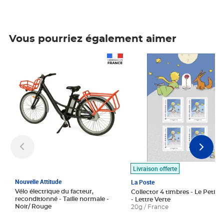
Vous pourriez également aimer
Prix 1 490,00€
Prix 7,50€
Livraison offerte
Nouvelle Attitude
La Poste
Vélo électrique du facteur,
Collector 4 timbres - Le Petit P
reconditionné - Taille normale -
- Lettre Verte
Noir/ Rouge
20g / France