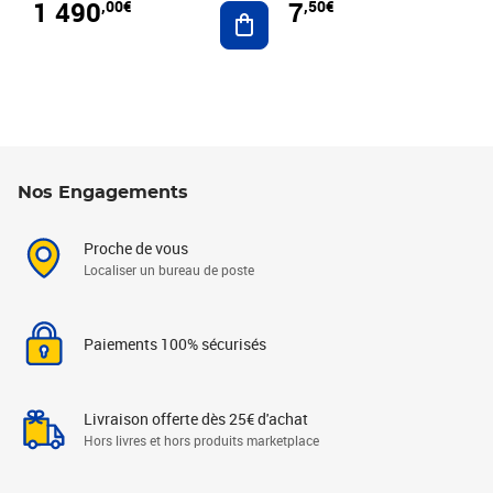
1 490
7
,00€
,50€
Ajouter au panier
Nos Engagements
Proche de vous
Localiser un bureau de poste
Paiements 100% sécurisés
Livraison offerte dès 25€ d'achat
Hors livres et hors produits marketplace