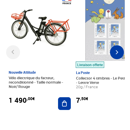
Prix 1 490,00€
Prix 7,50€
Livraison offerte
Nouvelle Attitude
La Poste
Vélo électrique du facteur,
Collector 4 timbres - Le Petit P
reconditionné - Taille normale -
- Lettre Verte
Noir/ Rouge
20g / France
1 490
7
,00€
,50€
Ajouter au panier