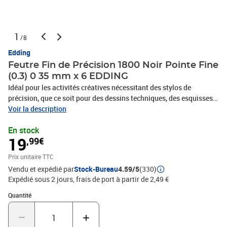
1
/8
Edding
Feutre Fin de Précision 1800 Noir Pointe Fine
(0.3) 0 35 mm x 6 EDDING
Idéal pour les activités créatives nécessitant des stylos de
précision, que ce soit pour des dessins techniques, des esquisses,
des zentangles, des mandalas, des lettrages ou du travail au
Voir la description
pochoir Au bureau ou à la maison, l'encre imperméable et
En stock
résistante à la lumière à base de pigments produit des résultats
19
,99€
précis et de qualité Le feutre fin de précision edding 1800 existe
dans différentes couleurs et se fixe facilement aux poches de
Prix unitaire TTC
chemise grâce à son clip en acier Ce feutre fin est doté d'une pointe
Vendu et expédié par
Stock-Bureau
4.59/5
(330)
de qualité enrobée de métal et offre différentes largeurs de trait
Expédié sous 2 jours, frais de port à partir de 2,49 €
fines, de 0,25 mm à 0,7 mm Produit de marque de grande qualité
fabriqué en Allemagne
Quantité : 1
Quantité