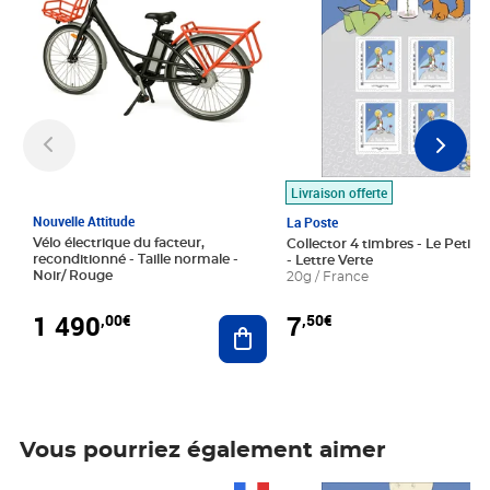
Livraison offerte
Nouvelle Attitude
La Poste
Vélo électrique du facteur,
Collector 4 timbres - Le Petit P
reconditionné - Taille normale -
- Lettre Verte
Noir/ Rouge
20g / France
1 490
7
,00€
,50€
Ajouter au panier
Vous pourriez également aimer