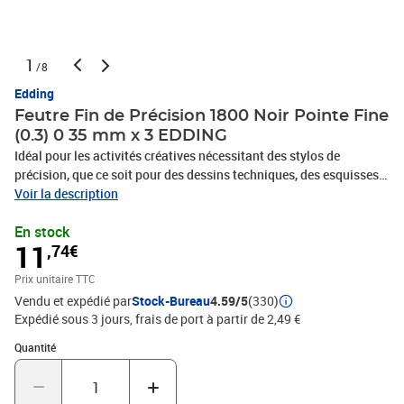
1
/8
Edding
Feutre Fin de Précision 1800 Noir Pointe Fine
(0.3) 0 35 mm x 3 EDDING
Idéal pour les activités créatives nécessitant des stylos de
précision, que ce soit pour des dessins techniques, des esquisses,
des zentangles, des mandalas, des lettrages ou du travail au
Voir la description
pochoir Au bureau ou à la maison, l'encre imperméable et
En stock
résistante à la lumière à base de pigments produit des résultats
11
,74€
précis et de qualité Le feutre fin de précision edding 1800 existe
dans différentes couleurs et se fixe facilement aux poches de
Prix unitaire TTC
chemise grâce à son clip en acier Ce feutre fin est doté d'une pointe
Vendu et expédié par
Stock-Bureau
4.59/5
(330)
de qualité enrobée de métal et offre différentes largeurs de trait
Expédié sous 3 jours, frais de port à partir de 2,49 €
fines, de 0,25 mm à 0,7 mm Produit de marque de grande qualité
fabriqué en Allemagne
Quantité : 1
Quantité