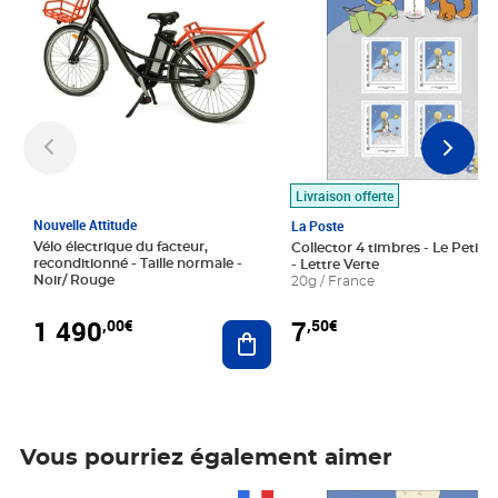
Livraison offerte
Nouvelle Attitude
La Poste
Vélo électrique du facteur,
Collector 4 timbres - Le Petit P
reconditionné - Taille normale -
- Lettre Verte
Noir/ Rouge
20g / France
1 490
7
,00€
,50€
Ajouter au panier
Vous pourriez également aimer