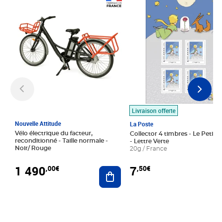
Prix 1 490,00€
Prix 7,50€
Livraison offerte
Nouvelle Attitude
La Poste
Vélo électrique du facteur,
Collector 4 timbres - Le Petit P
reconditionné - Taille normale -
- Lettre Verte
Noir/ Rouge
20g / France
1 490
7
,00€
,50€
Ajouter au panier