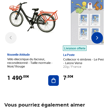
Livraison offerte
Nouvelle Attitude
La Poste
Vélo électrique du facteur,
Collector 4 timbres - Le Petit P
reconditionné - Taille normale -
- Lettre Verte
Noir/ Rouge
20g / France
1 490
7
,00€
,50€
Ajouter au panier
Vous pourriez également aimer