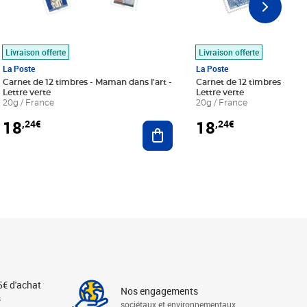
Livraison offerte
Livraison offerte
La Poste
La Poste
Carnet de 12 timbres - Maman dans l'art -
Carnet de 12 timbres - Le bl
Lettre verte
Lettre verte
20g / France
20g / France
18
18
,24€
,24€
r au panier
Ajouter au panier
5€ d'achat
Nos engagements
s
sociétaux et environnementaux