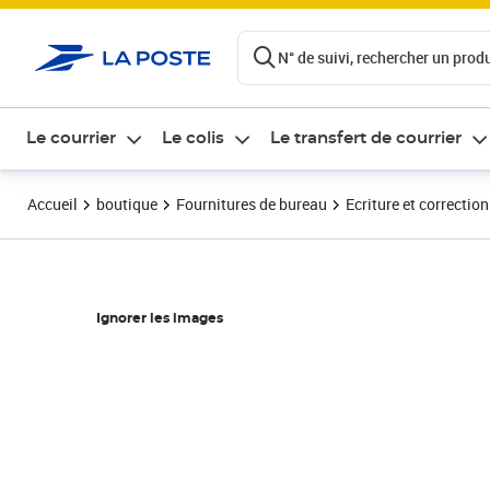
ontenu de la page
N° de suivi, rechercher un produi
Le courrier
Le colis
Le transfert de courrier
Accueil
boutique
Fournitures de bureau
Ecriture et correction
Ignorer les images