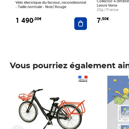
Collector 4 timbres
Vélo électrique du facteur, reconditionné
Lettre Verte
- Taille normale - Noir/ Rouge
20g / France
1 490
7
,00€
,50€
Ajouter au panier
Vous pourriez également ai
Prix 1 490,00€
Prix 7,50€