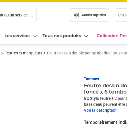
t ou un service ....
Chang
Accès rapides
Les services
Tous nos produits
Collection Pet
Feutres et marqueurs
Feutre dessin double pointe abt dual brush p
Tombow
Feutre dessin do
foncé x 6 tomb
6 x Stylo feutre à 2 poi
base d'eau peuvent être 
magnifiques dégradés et 
Voir la description
utilisée, lors de l'élabo
Temporairement Indi
et souple comme un pinc