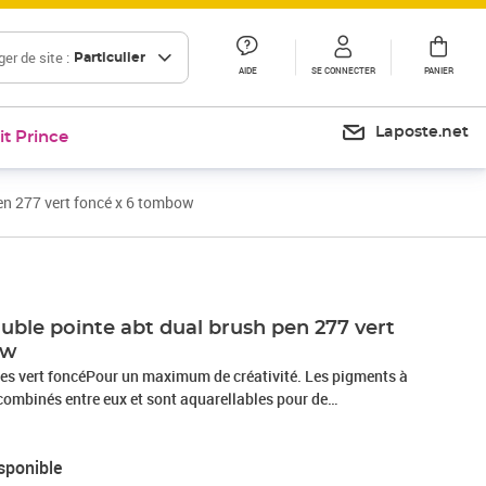
er de site :
Particulier
AIDE
SE CONNECTER
PANIER
Laposte.net
it Prince
en 277 vert foncé x 6 tombow
uble pointe abt dual brush pen 277 vert
ow
ntes vert foncéPour un maximum de créativité. Les pigments à
combinés entre eux et sont aquarellables pour de
des effets d'aquarelle.La pointe fine est principalement
ration de lignes précises. La deuxième pointe est plus épaisse
sponible
eau. À base d'eau, les couleurs peuvent être mélangées et