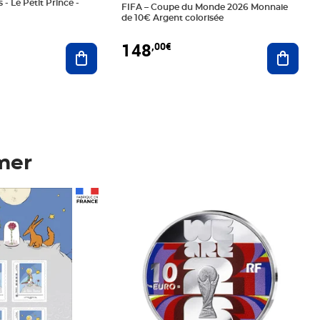
 - Le Petit Prince -
FIFA – Coupe du Monde 2026 Monnaie
de 10€ Argent colorisée
148
,00€
Ajouter au panier
Ajoute
mer
Prix 148,00€