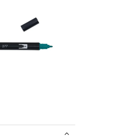
utilisées comme des aqua
bandes dessinées, illust
couleurs ne sont pas r