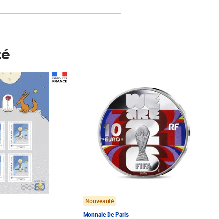
té
Prix 148,00€
Nouveauté
Monnaie De Paris