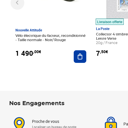
Livraison offerte
La Poste
Nouvelle Attitude
Collector 4 timbres
Vélo électrique du facteur, reconditionné
Lettre Verte
- Taille normale - Noir/ Rouge
20g / France
1 490
7
,00€
,50€
Ajouter au panier
Nos Engagements
Proche de vous
Pa
Localiser un bureau de poste